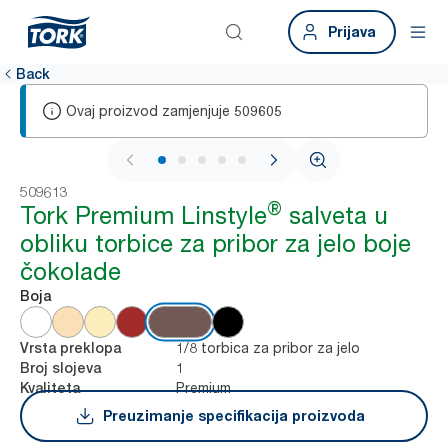
Prijava
Back
Ovaj proizvod zamjenjuje
509605
1 / 6
509613
®
Tork Premium Linstyle
salveta u
obliku torbice za pribor za jelo boje
čokolade
Boja
1/8 torbica za pribor za jelo
Vrsta preklopa
1
Broj slojeva
Premium
Kvaliteta
Preuzimanje specifikacija proizvoda