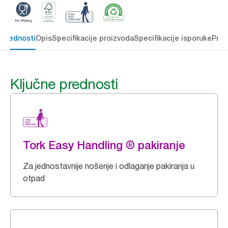
 prednosti
Opis
Specifikacije proizvoda
Specifikacije isporuke
Preu
Ključne prednosti
Tork Easy Handling ® pakiranje
Za jednostavnije nošenje i odlaganje pakiranja u
otpad