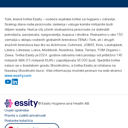
torkcontact@essity.com
+385 913 900 004
Essity Hungary Kft. Professional Hygiene
Tork, brend tvrtke Essity – vodeće svjetske tvrtke za higijenu i zdravlje.
H-1021 Budapest
Svakog dana naše proizvode, rješenja i usluge koriste milijarde ljudi
Budakeszi út 51.
diljem svijeta. Naš je cilj učiniti dostupnima proizvode za dobrobit
potrošača, pacijenata, njegovatelja, kupaca i društva. Poslujemo u oko 150
zemalja u sklopu vodećih globalnih brendova TENA i Tork, ali i drugih
snažnih brendova kao što su Actimove, Cutimed, JOBST, Knix, Leukoplast,
Libero, Libresse, Lotus, Modibodi, Nosotras, Saba, Tempo, TOM Organic i
Zewa. Tvrtka Essity je 2024. godine ostvarila neto prodaju od približno 146
milijardi SEK (13 milijardi EUR) i zapošljavala 36.000 ljudi. Sjedište tvrtke
nalazi se u švedskom gradu Stockholmu, a tvrtka Essity je izlistana na
Nasdaq Stockholm burzi. Više informacija možete pronaći na web stranici
www.essity.com
© Essity Hygiene and Health AB
Uvjeti upotrebe
Pravila o zaštiti privatnosti
Postavke kolačića