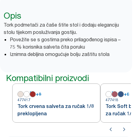
Opis
Tork podmetači za čaše štite stol i dodaju eleganciju
stolu tijekom posluživanja gostiju.
Povežite se s gostima preko prilagođenog ispisa –
75 % korisnika salveta čita poruku
Iznimna debljina omogućuje bolju zaštitu stola
Kompatibilni proizvodi
+
8
+
6
477417
477418
Tork crvena salveta za ručak 1/8
Tork Soft bo
preklopljena
za ručak 1/8 