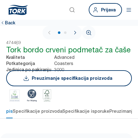
Prijava
Back
1 / 2
474469
Tork bordo crveni podmetač za čaše
Advanced
Kvaliteta
Coasters
Potkategorija
3000
Jedinica po pakiranju
Preuzimanje specifikacija proizvoda
Opis
Specifikacije proizvoda
Specifikacije isporuke
Preuzimanje