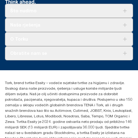
Što nudimo
Rješenja
Naša rješenja
Održivost
Tork Clean Care
AD-a-Glance
O Torku
O nama
Obratite nam se
Priče o uspjehu
torkcontact@essity.com
+385 913 900 004
Essity Hungary Kft. Professional Hygiene
Tork, brend tvrtke Essity – vodeće svjetske tvrtke za higijenu i zdravlje.
H-1021 Budapest
Svakog dana naše proizvode, rješenja i usluge koriste milijarde ljudi
Budakeszi út 51.
diljem svijeta. Naš je cilj učiniti dostupnima proizvode za dobrobit
potrošača, pacijenata, njegovatelja, kupaca i društva. Poslujemo u oko 150
zemalja u sklopu vodećih globalnih brendova TENA i Tork, ali i drugih
snažnih brendova kao što su Actimove, Cutimed, JOBST, Knix, Leukoplast,
Libero, Libresse, Lotus, Modibodi, Nosotras, Saba, Tempo, TOM Organic i
Zewa. Tvrtka Essity je 2024. godine ostvarila neto prodaju od približno 146
milijardi SEK (13 milijardi EUR) i zapošljavala 36.000 ljudi. Sjedište tvrtke
nalazi se u švedskom gradu Stockholmu, a tvrtka Essity je izlistana na