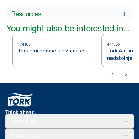
Resources
You might also be interested in...
474462
474555
Tork crni podmetač za čaše
Tork Anthraci
nadstolnjak
Što nudimo
Rješenja
Naša rješenja