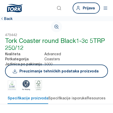
Prijava
Back
479442
Tork Coaster round Black1-3c 5TRP
250/12
Advanced
Kvaliteta
Coasters
Potkategorija
3000
Jedinica po pakiranju
Preuzimanje tehničkih podataka proizvoda
Specifikacije proizvoda
Specifikacije isporuke
Resources