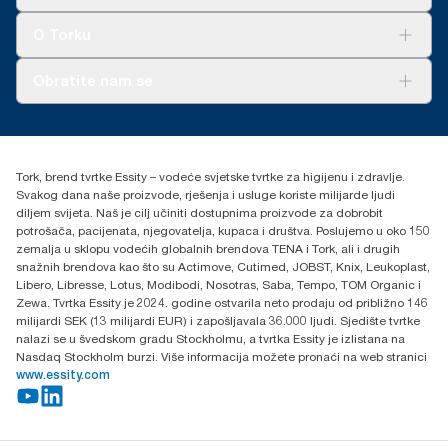
Održivost
Tork Clean Care
AD-a-Glance
O Torku
O nama
Obratite nam se
Priče o uspjehu
torkcontact@essity.com
+385 913 900 004
Essity Hungary Kft. Professional Hygiene
Tork, brend tvrtke Essity – vodeće svjetske tvrtke za higijenu i zdravlje.
H-1021 Budapest
Svakog dana naše proizvode, rješenja i usluge koriste milijarde ljudi
Budakeszi út 51.
diljem svijeta. Naš je cilj učiniti dostupnima proizvode za dobrobit
potrošača, pacijenata, njegovatelja, kupaca i društva. Poslujemo u oko 150
zemalja u sklopu vodećih globalnih brendova TENA i Tork, ali i drugih
snažnih brendova kao što su Actimove, Cutimed, JOBST, Knix, Leukoplast,
Libero, Libresse, Lotus, Modibodi, Nosotras, Saba, Tempo, TOM Organic i
Zewa. Tvrtka Essity je 2024. godine ostvarila neto prodaju od približno 146
milijardi SEK (13 milijardi EUR) i zapošljavala 36.000 ljudi. Sjedište tvrtke
nalazi se u švedskom gradu Stockholmu, a tvrtka Essity je izlistana na
Nasdaq Stockholm burzi. Više informacija možete pronaći na web stranici
www.essity.com