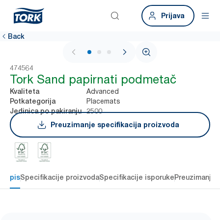
Prijava
Back
1 / 3
474564
Tork Sand papirnati podmetač
Advanced
Kvaliteta
Placemats
Potkategorija
2500
Jedinica po pakiranju
Preuzimanje specifikacija proizvoda
Opis
Specifikacije proizvoda
Specifikacije isporuke
Preuzimanje