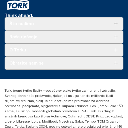
Što nudimo
Rješenja
Naša rješenja
Održivost
Tork Clean Care
AD-a-Glance
O Torku
O nama
Obratite nam se
Priče o uspjehu
torkcontact@essity.com
+385 913 900 004
Essity Hungary Kft. Professional Hygiene
Tork, brend tvrtke Essity – vodeće svjetske tvrtke za higijenu i zdravlje.
H-1021 Budapest
Svakog dana naše proizvode, rješenja i usluge koriste milijarde ljudi
Budakeszi út 51.
diljem svijeta. Naš je cilj učiniti dostupnima proizvode za dobrobit
potrošača, pacijenata, njegovatelja, kupaca i društva. Poslujemo u oko 150
zemalja u sklopu vodećih globalnih brendova TENA i Tork, ali i drugih
snažnih brendova kao što su Actimove, Cutimed, JOBST, Knix, Leukoplast,
Libero, Libresse, Lotus, Modibodi, Nosotras, Saba, Tempo, TOM Organic i
Zewa. Tvrtka Essity je 2024. godine ostvarila neto prodaju od približno 146