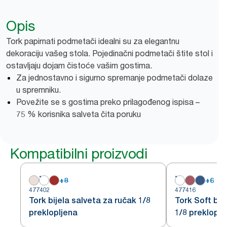
Opis
Tork papirnati podmetači idealni su za elegantnu
dekoraciju vašeg stola. Pojedinačni podmetači štite stol i
ostavljaju dojam čistoće vašim gostima.
Za jednostavno i sigurno spremanje podmetači dolaze
u spremniku.
Povežite se s gostima preko prilagođenog ispisa –
75 % korisnika salveta čita poruku
Kompatibilni proizvodi
+
8
+
6
477402
477416
Tork bijela salveta za ručak 1/8
Tork Soft bij
preklopljena
1/8 prekloplj