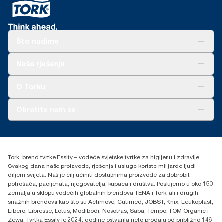
Što nudimo
Rješenja
Naša rješenja
Održivost
Tork Clean Care
AD-a-Glance
O Torku
O nama
Obratite nam se
Priče o uspjehu
torkcontact@essity.com
+385 913 900 004
Essity Hungary Kft. Professional Hygiene
Tork, brend tvrtke Essity – vodeće svjetske tvrtke za higijenu i zdravlje.
H-1021 Budapest
Svakog dana naše proizvode, rješenja i usluge koriste milijarde ljudi
Budakeszi út 51.
diljem svijeta. Naš je cilj učiniti dostupnima proizvode za dobrobit
potrošača, pacijenata, njegovatelja, kupaca i društva. Poslujemo u oko 150
zemalja u sklopu vodećih globalnih brendova TENA i Tork, ali i drugih
snažnih brendova kao što su Actimove, Cutimed, JOBST, Knix, Leukoplast,
Libero, Libresse, Lotus, Modibodi, Nosotras, Saba, Tempo, TOM Organic i
Zewa. Tvrtka Essity je 2024. godine ostvarila neto prodaju od približno 146