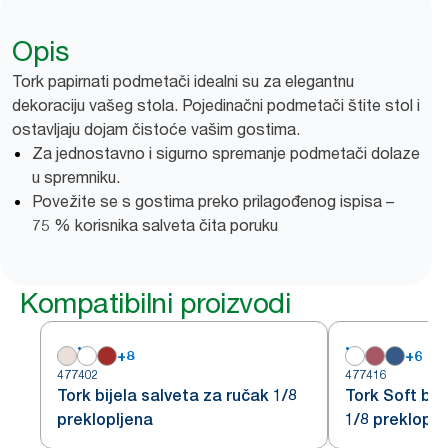
Opis
Tork papirnati podmetači idealni su za elegantnu
dekoraciju vašeg stola. Pojedinačni podmetači štite stol i
ostavljaju dojam čistoće vašim gostima.
Za jednostavno i sigurno spremanje podmetači dolaze
u spremniku.
Povežite se s gostima preko prilagođenog ispisa –
75 % korisnika salveta čita poruku
Kompatibilni proizvodi
+
8
+
6
477402
477416
Tork bijela salveta za ručak 1/8
Tork Soft bij
preklopljena
1/8 prekloplj