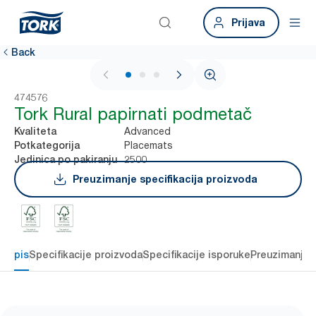
Prijava
Back
1 / 3
474576
Tork Rural papirnati podmetač
Advanced
Kvaliteta
Placemats
Potkategorija
2500
Jedinica po pakiranju
Preuzimanje specifikacija proizvoda
Opis
Specifikacije proizvoda
Specifikacije isporuke
Preuzimanje