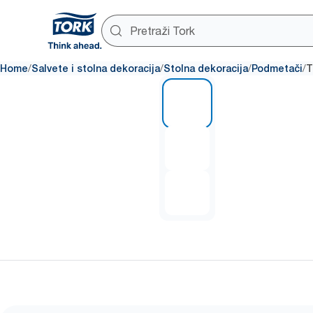
/
/
/
/
Home
Salvete i stolna dekoracija
Stolna dekoracija
Podmetači
T
1 of 3