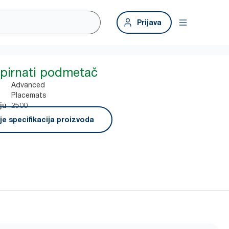
Prijava
pirnati podmetač
Advanced
Placemats
2500
ju
e specifikacija proizvoda