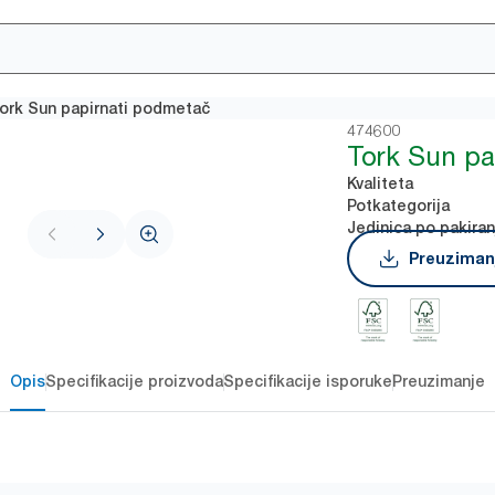
ork Sun papirnati podmetač
474600
Tork Sun pa
Kvaliteta
Potkategorija
Jedinica po pakiran
Preuzimanj
Opis
Specifikacije proizvoda
Specifikacije isporuke
Preuzimanje