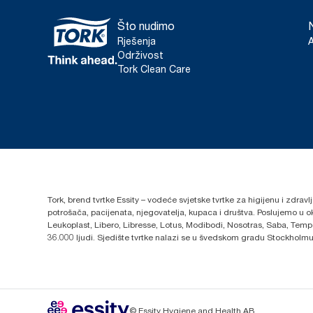
Što nudimo
Rješenja
Održivost
Tork Clean Care
Tork, brend tvrtke Essity – vodeće svjetske tvrtke za higijenu i zdrav
potrošača, pacijenata, njegovatelja, kupaca i društva. Poslujemo u 
Leukoplast, Libero, Libresse, Lotus, Modibodi, Nosotras, Saba, Tempo,
36.000 ljudi. Sjedište tvrtke nalazi se u švedskom gradu Stockholmu,
© Essity Hygiene and Health AB