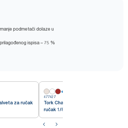
emanje podmetači dolaze u
prilagođenog ispisa – 75 %
+
8
477427
4
salveta za ručak
Tork Champagne salveta za
ručak 1/8 preklopljena