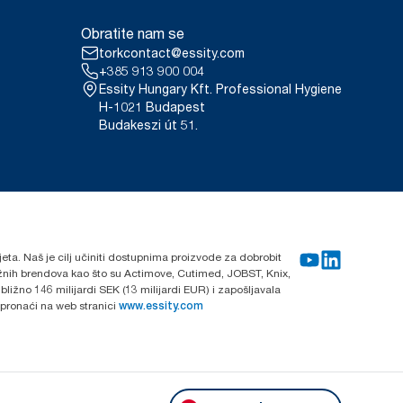
Obratite nam se
torkcontact@essity.com
+385 913 900 004
Essity Hungary Kft. Professional Hygiene
H-1021 Budapest
Budakeszi út 51.
ijeta. Naš je cilj učiniti dostupnima proizvode za dobrobit
nažnih brendova kao što su Actimove, Cutimed, JOBST, Knix,
ližno 146 milijardi SEK (13 milijardi EUR) i zapošljavala
 pronaći na web stranici
www.essity.com