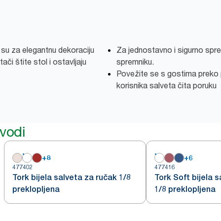
 su za elegantnu dekoraciju
Za jednostavno i sigurno spr
či štite stol i ostavljaju
spremniku.
Povežite se s gostima preko 
korisnika salveta čita poruku
zvodi
+
8
+
6
477402
477416
Tork bijela salveta za ručak 1/8
Tork Soft bijela 
preklopljena
1/8 preklopljena