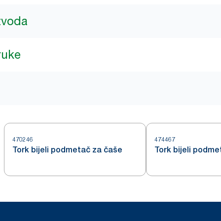
izvoda
ruke
470246
474467
Tork bijeli podmetač za čaše
Tork bijeli podm