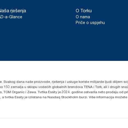
Naša rješenja
O Torku
AD-a-Glance
O nama
Priče o uspjehu
lje. Svakog dana naše proizvode, rješenja i usluge koriste milijarde ljudi diljem sv
oko 150 zemalja u sklopu vodećih globalnih brendova TENA i Tork, ali i drugih s
 TOM Organic i Zewa. Tvrtka Essity je 2024. godine ostvarila neto prodaju od prib
 a tvrtka Essity je izlistana na Nasdaq Stockholm burzi. Više informacija možete