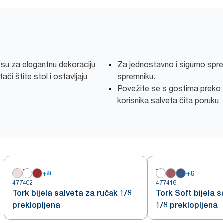
 su za elegantnu dekoraciju
Za jednostavno i sigurno spr
či štite stol i ostavljaju
spremniku.
Povežite se s gostima preko 
korisnika salveta čita poruku
+
8
+
6
477402
477416
Tork bijela salveta za ručak 1/8
Tork Soft bijela 
preklopljena
1/8 preklopljena