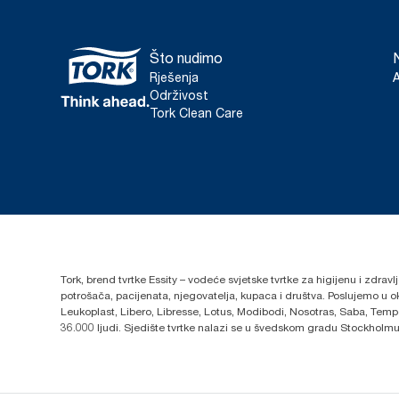
Što nudimo
Rješenja
Održivost
Tork Clean Care
Tork, brend tvrtke Essity – vodeće svjetske tvrtke za higijenu i zdrav
potrošača, pacijenata, njegovatelja, kupaca i društva. Poslujemo u 
Leukoplast, Libero, Libresse, Lotus, Modibodi, Nosotras, Saba, Tempo,
36.000 ljudi. Sjedište tvrtke nalazi se u švedskom gradu Stockholmu,