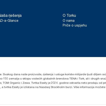
Naša rješenja
O Torku
AD-a-Glance
O nama
Priče o uspjehu
lje. Svakog dana naše proizvode, rješenja i usluge koriste milijarde ljudi diljem sv
oko 150 zemalja u sklopu vodećih globalnih brendova TENA i Tork, ali i drugih s
 TOM Organic i Zewa. Tvrtka Essity je 2024. godine ostvarila neto prodaju od prib
 a tvrtka Essity je izlistana na Nasdaq Stockholm burzi. Više informacija možete