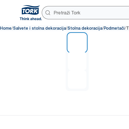
/
/
/
/
Home
Salvete i stolna dekoracija
Stolna dekoracija
Podmetači
T
1 of 3