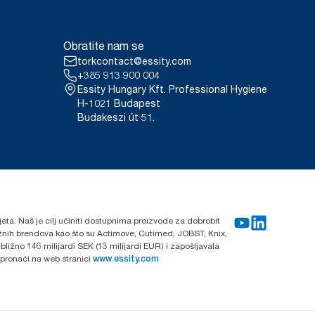
Obratite nam se
torkcontact@essity.com
+385 913 900 004
Essity Hungary Kft. Professional Hygiene
H-1021 Budapest
Budakeszi út 51.
ijeta. Naš je cilj učiniti dostupnima proizvode za dobrobit
nažnih brendova kao što su Actimove, Cutimed, JOBST, Knix,
ližno 146 milijardi SEK (13 milijardi EUR) i zapošljavala
 pronaći na web stranici
www.essity.com