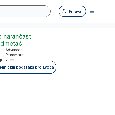
Prijava
o narančasti
odmetač
Advanced
Placemats
2500
ju
ehničkih podataka proizvoda