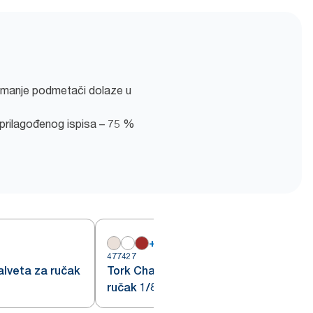
emanje podmetači dolaze u
prilagođenog ispisa – 75 %
+
8
477427
4
salveta za ručak
Tork Champagne salveta za
ručak 1/8 preklopljena