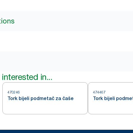
tions
interested in...
470246
474467
Tork bijeli podmetač za čaše
Tork bijeli podm