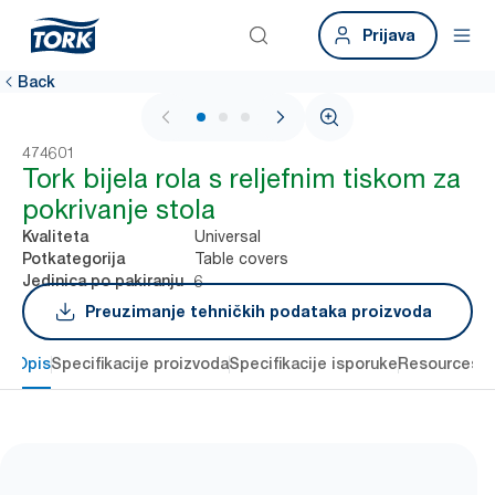
Prijava
Back
1 / 3
474601
Tork bijela rola s reljefnim tiskom za
pokrivanje stola
Universal
Kvaliteta
Table covers
Potkategorija
6
Jedinica po pakiranju
Preuzimanje tehničkih podataka proizvoda
Opis
Specifikacije proizvoda
Specifikacije isporuke
Resources