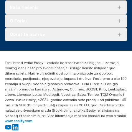
Rješenja
Naša rješenja
Održivost
Tork Clean Care
AD-a-Glance
O Torku
O nama
Obratite nam se
Priče o uspjehu
torkcontact@essity.com
+385 913 900 004
Essity Hungary Kft. Professional Hygiene
Tork, brend tvrtke Essity – vodeće svjetske tvrtke za higijenu i zdravlje.
H-1021 Budapest
Svakog dana naše proizvode, rješenja i usluge koriste milijarde ljudi
Budakeszi út 51.
diljem svijeta. Naš je cilj učiniti dostupnima proizvode za dobrobit
potrošača, pacijenata, njegovatelja, kupaca i društva. Poslujemo u oko 150
zemalja u sklopu vodećih globalnih brendova TENA i Tork, ali i drugih
snažnih brendova kao što su Actimove, Cutimed, JOBST, Knix, Leukoplast,
Libero, Libresse, Lotus, Modibodi, Nosotras, Saba, Tempo, TOM Organic i
Zewa. Tvrtka Essity je 2024. godine ostvarila neto prodaju od približno 146
milijardi SEK (13 milijardi EUR) i zapošljavala 36.000 ljudi. Sjedište tvrtke
nalazi se u švedskom gradu Stockholmu, a tvrtka Essity je izlistana na
Nasdaq Stockholm burzi. Više informacija možete pronaći na web stranici
www.essity.com