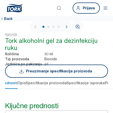
Prijava
Back
1 / 4
590103
Tork alkoholni gel za dezinfekciju
ruku
80 ml
Količina
Biocide
Tip proizvoda
24
Jedinica po pakiranju
Preuzimanje specifikacija proizvoda
 prednosti
Opis
Specifikacije proizvoda
Specifikacije isporuke
Preu
Ključne prednosti