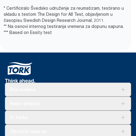
* Certificiralo Švedsko udruženje za reumatizam, testirano u
skladu s testom The Design for All Test, objavljenom u
časopisu Swedish Design Research Journal, 2011.
** Na osnovi internog testiranja vremena za dopunu sapuna.
*** Based on Essity test
Što nudimo
Rješenja
Naša rješenja
Održivost
Tork Clean Care
AD-a-Glance
O Torku
O nama
Obratite nam se
Priče o uspjehu