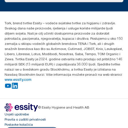
torkcontact@essity.com
+385 913 900 004
Essity Hungary Kft. Professional Hygiene
Tork, brend tvrtke Essity – vodeće svjetske tvrtke za higijenu i zdravlje.
H-1021 Budapest
Svakog dana naše proizvode, rješenja i usluge koriste milijarde ljudi
Budakeszi út 51.
diljem svijeta. Naš je cilj učiniti dostupnima proizvode za dobrobit
potrošača, pacijenata, njegovatelja, kupaca i društva. Poslujemo u oko 150
zemalja u sklopu vodećih globalnih brendova TENA i Tork, ali i drugih
snažnih brendova kao što su Actimove, Cutimed, JOBST, Knix, Leukoplast,
Libero, Libresse, Lotus, Modibodi, Nosotras, Saba, Tempo, TOM Organic i
Zewa. Tvrtka Essity je 2024. godine ostvarila neto prodaju od približno 146
milijardi SEK (13 milijardi EUR) i zapošljavala 36.000 ljudi. Sjedište tvrtke
nalazi se u švedskom gradu Stockholmu, a tvrtka Essity je izlistana na
Nasdaq Stockholm burzi. Više informacija možete pronaći na web stranici
www.essity.com
© Essity Hygiene and Health AB
Uvjeti upotrebe
Pravila o zaštiti privatnosti
Postavke kolačića