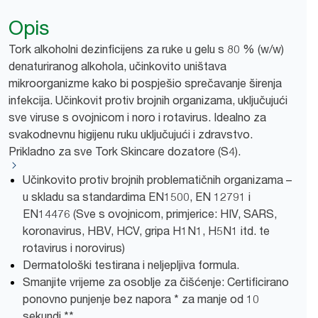
Opis
Tork alkoholni dezinficijens za ruke u gelu s 80 % (w/w)
denaturiranog alkohola, učinkovito uništava
mikroorganizme kako bi pospješio sprečavanje širenja
infekcija. Učinkovit protiv brojnih organizama, uključujući
sve viruse s ovojnicom i noro i rotavirus. Idealno za
svakodnevnu higijenu ruku uključujući i zdravstvo.
Prikladno za sve Tork Skincare dozatore (S4).
Učinkovito protiv brojnih problematičnih organizama –
u skladu sa standardima EN1500, EN 12791 i
EN14476 (Sve s ovojnicom, primjerice: HIV, SARS,
koronavirus, HBV, HCV, gripa H1N1, H5N1 itd. te
rotavirus i norovirus)
Dermatološki testirana i neljepljiva formula.
Smanjite vrijeme za osoblje za čišćenje: Certificirano
ponovno punjenje bez napora * za manje od 10
sekundi **