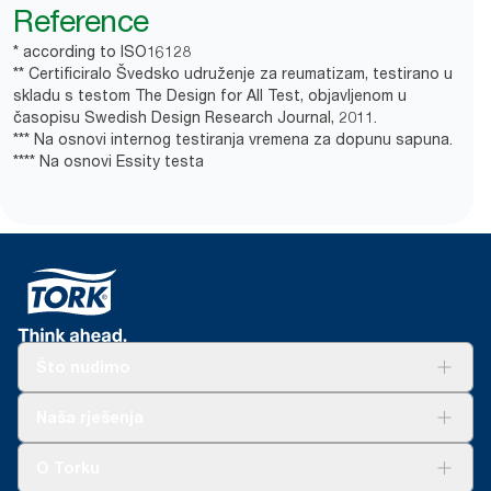
Reference
* according to ISO16128
** Certificiralo Švedsko udruženje za reumatizam, testirano u
skladu s testom The Design for All Test, objavljenom u
časopisu Swedish Design Research Journal, 2011.
*** Na osnovi internog testiranja vremena za dopunu sapuna.
**** Na osnovi Essity testa
Što nudimo
Rješenja
Naša rješenja
Održivost
Tork Clean Care
AD-a-Glance
O Torku