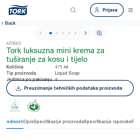
Prijava
Back
1 / 5
420662
Tork luksuzna mini krema za
tuširanje za kosu i tijelo
475 ml
Količina
Liquid Soap
Tip proizvoda
8
Jedinica po pakiranju
Preuzimanje tehničkih podataka proizvoda
e prednosti
Opis
Specifikacije proizvoda
Specifikacije isporuke
Res