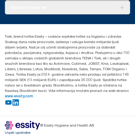
O nama
Obratite nam se
Priče o uspjehu
torkcontact@essity.com
+385 913 900 004
Essity Hungary Kft. Professional Hygiene
Tork, brend tvrtke Essity – vodeće svjetske tvrtke za higijenu i zdravlje.
H-1021 Budapest
Svakog dana naše proizvode, rješenja i usluge koriste milijarde ljudi
Budakeszi út 51.
diljem svijeta. Naš je cilj učiniti dostupnima proizvode za dobrobit
potrošača, pacijenata, njegovatelja, kupaca i društva. Poslujemo u oko 150
zemalja u sklopu vodećih globalnih brendova TENA i Tork, ali i drugih
snažnih brendova kao što su Actimove, Cutimed, JOBST, Knix, Leukoplast,
Libero, Libresse, Lotus, Modibodi, Nosotras, Saba, Tempo, TOM Organic i
Zewa. Tvrtka Essity je 2024. godine ostvarila neto prodaju od približno 146
milijardi SEK (13 milijardi EUR) i zapošljavala 36.000 ljudi. Sjedište tvrtke
nalazi se u švedskom gradu Stockholmu, a tvrtka Essity je izlistana na
Nasdaq Stockholm burzi. Više informacija možete pronaći na web stranici
www.essity.com
© Essity Hygiene and Health AB
Uvjeti upotrebe