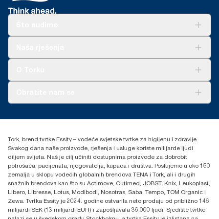
Što nudimo
Rješenja
Naša rješenja
Održivost
Tork Clean Care
AD-a-Glance
O Torku
O nama
Obratite nam se
Priče o uspjehu
torkcontact@essity.com
+385 913 900 004
Essity Hungary Kft. Professional Hygiene
Tork, brend tvrtke Essity – vodeće svjetske tvrtke za higijenu i zdravlje.
H-1021 Budapest
Svakog dana naše proizvode, rješenja i usluge koriste milijarde ljudi
Budakeszi út 51.
diljem svijeta. Naš je cilj učiniti dostupnima proizvode za dobrobit
potrošača, pacijenata, njegovatelja, kupaca i društva. Poslujemo u oko 150
zemalja u sklopu vodećih globalnih brendova TENA i Tork, ali i drugih
snažnih brendova kao što su Actimove, Cutimed, JOBST, Knix, Leukoplast,
Libero, Libresse, Lotus, Modibodi, Nosotras, Saba, Tempo, TOM Organic i
Zewa. Tvrtka Essity je 2024. godine ostvarila neto prodaju od približno 146
milijardi SEK (13 milijardi EUR) i zapošljavala 36.000 ljudi. Sjedište tvrtke
nalazi se u švedskom gradu Stockholmu, a tvrtka Essity je izlistana na