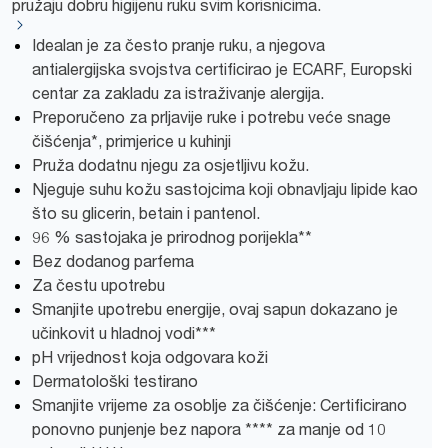
pružaju dobru higijenu ruku svim korisnicima.
Idealan je za često pranje ruku, a njegova
antialergijska svojstva certificirao je ECARF, Europski
centar za zakladu za istraživanje alergija.
Preporučeno za prljavije ruke i potrebu veće snage
čišćenja*, primjerice u kuhinji
Pruža dodatnu njegu za osjetljivu kožu.
Njeguje suhu kožu sastojcima koji obnavljaju lipide kao
što su glicerin, betain i pantenol.
96 % sastojaka je prirodnog porijekla**
Bez dodanog parfema
Za čestu upotrebu
Smanjite upotrebu energije, ovaj sapun dokazano je
učinkovit u hladnoj vodi***
pH vrijednost koja odgovara koži
Dermatološki testirano
Smanjite vrijeme za osoblje za čišćenje: Certificirano
ponovno punjenje bez napora **** za manje od 10