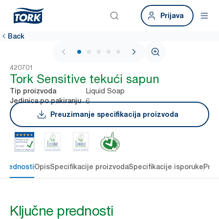
Prijava
Back
1 / 6
420701
Tork Sensitive tekući sapun
Liquid Soap
Tip proizvoda
6
Jedinica po pakiranju
Preuzimanje specifikacija proizvoda
 prednosti
Opis
Specifikacije proizvoda
Specifikacije isporuke
Preu
Ključne prednosti