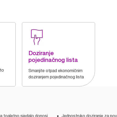
Doziranje
pojedinačnog lista
to
Smanjite otpad ekonomičnim
doziranjem pojedinačnog lista
a toaletno sjedalo donosi
Jednostruko doziranje za pov