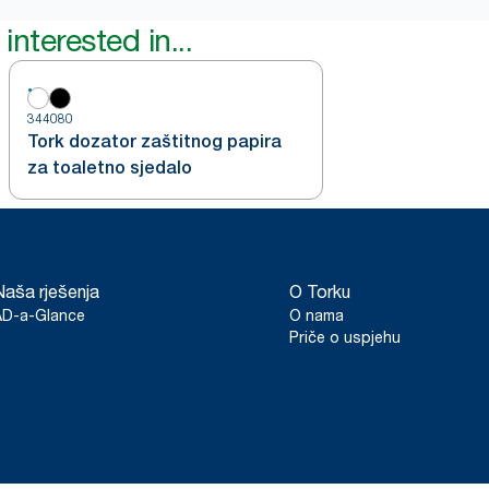
interested in...
344080
Tork dozator zaštitnog papira
za toaletno sjedalo
Naša rješenja
O Torku
AD-a-Glance
O nama
Priče o uspjehu