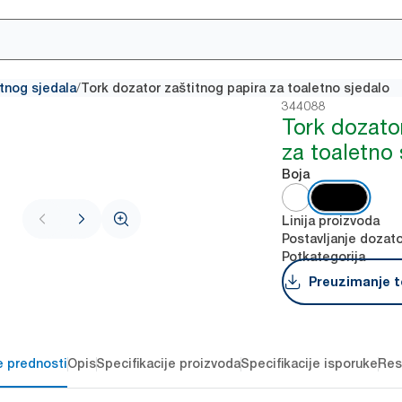
/
etnog sjedala
Tork dozator zaštitnog papira za toaletno sjedalo
344088
Tork dozato
za toaletno 
Boja
Linija proizvoda
Postavljanje dozat
Potkategorija
Preuzimanje t
e prednosti
Opis
Specifikacije proizvoda
Specifikacije isporuke
Res