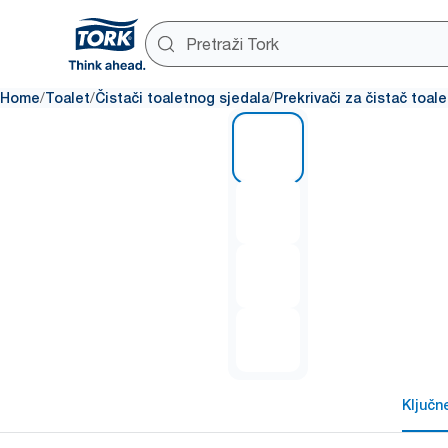
/
/
/
Home
Toalet
Čistači toaletnog sjedala
Prekrivači za čistač toal
1 of 4
Ključn