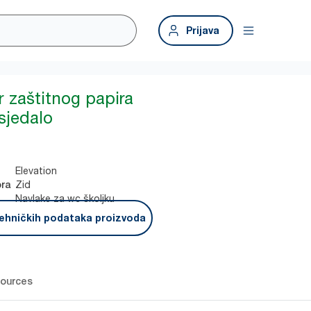
Prijava
r zaštitnog papira
sjedalo
Elevation
Zid
ora
Navlake za wc školjku
ehničkih podataka proizvoda
ources