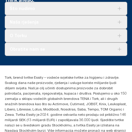
Što nudimo
Rješenja
Naša rješenja
Održivost
Tork Clean Care
AD-a-Glance
O Torku
O nama
Obratite nam se
Priče o uspjehu
torkcontact@essity.com
+385 913 900 004
Essity Hungary Kft. Professional Hygiene
Tork, brend tvrtke Essity – vodeće svjetske tvrtke za higijenu i zdravlje.
H-1021 Budapest
Svakog dana naše proizvode, rješenja i usluge koriste milijarde ljudi
Budakeszi út 51.
diljem svijeta. Naš je cilj učiniti dostupnima proizvode za dobrobit
potrošača, pacijenata, njegovatelja, kupaca i društva. Poslujemo u oko 150
zemalja u sklopu vodećih globalnih brendova TENA i Tork, ali i drugih
snažnih brendova kao što su Actimove, Cutimed, JOBST, Knix, Leukoplast,
Libero, Libresse, Lotus, Modibodi, Nosotras, Saba, Tempo, TOM Organic i
Zewa. Tvrtka Essity je 2024. godine ostvarila neto prodaju od približno 146
milijardi SEK (13 milijardi EUR) i zapošljavala 36.000 ljudi. Sjedište tvrtke
nalazi se u švedskom gradu Stockholmu, a tvrtka Essity je izlistana na
Nasdaq Stockholm burzi. Više informacija možete pronaći na web stranici