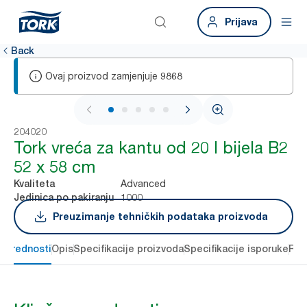
Prijava
Back
Ovaj proizvod zamjenjuje
9868
1 / 5
204020
Tork vreća za kantu od 20 l bijela B2
52 x 58 cm
Advanced
Kvaliteta
1000
Jedinica po pakiranju
Preuzimanje tehničkih podataka proizvoda
e prednosti
Opis
Specifikacije proizvoda
Specifikacije isporuke
Res