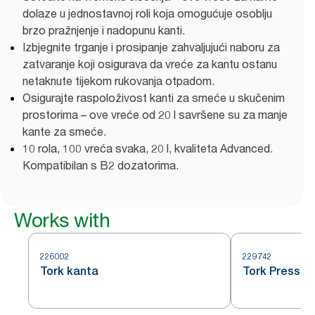
dolaze u jednostavnoj roli koja omogućuje osoblju
brzo pražnjenje i nadopunu kanti.
Izbjegnite trganje i prosipanje zahvaljujući naboru za
zatvaranje koji osigurava da vreće za kantu ostanu
netaknute tijekom rukovanja otpadom.
Osigurajte raspoloživost kanti za smeće u skučenim
prostorima – ove vreće od 20 l savršene su za manje
kante za smeće.
10 rola, 100 vreća svaka, 20 l, kvaliteta Advanced.
Kompatibilan s B2 dozatorima.
Works with
226002
229742
Tork kanta
Tork Press-B