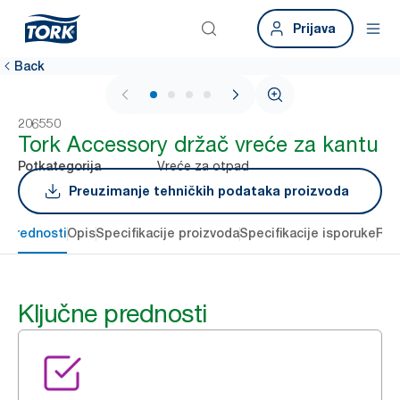
Prijava
Back
1 / 4
206550
Tork Accessory držač vreće za kantu
Vreće za otpad
Potkategorija
Preuzimanje tehničkih podataka proizvoda
e prednosti
Opis
Specifikacije proizvoda
Specifikacije isporuke
Res
Ključne prednosti