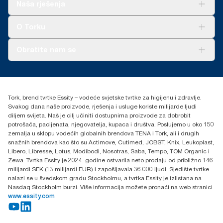
Rješenja
Naša rješenja
Održivost
Tork Clean Care
AD-a-Glance
O Torku
O nama
Obratite nam se
Priče o uspjehu
torkcontact@essity.com
+385 913 900 004
Essity Hungary Kft. Professional Hygiene
Tork, brend tvrtke Essity – vodeće svjetske tvrtke za higijenu i zdravlje.
H-1021 Budapest
Svakog dana naše proizvode, rješenja i usluge koriste milijarde ljudi
Budakeszi út 51.
diljem svijeta. Naš je cilj učiniti dostupnima proizvode za dobrobit
potrošača, pacijenata, njegovatelja, kupaca i društva. Poslujemo u oko 150
zemalja u sklopu vodećih globalnih brendova TENA i Tork, ali i drugih
snažnih brendova kao što su Actimove, Cutimed, JOBST, Knix, Leukoplast,
Libero, Libresse, Lotus, Modibodi, Nosotras, Saba, Tempo, TOM Organic i
Zewa. Tvrtka Essity je 2024. godine ostvarila neto prodaju od približno 146
milijardi SEK (13 milijardi EUR) i zapošljavala 36.000 ljudi. Sjedište tvrtke
nalazi se u švedskom gradu Stockholmu, a tvrtka Essity je izlistana na
Nasdaq Stockholm burzi. Više informacija možete pronaći na web stranici
www.essity.com