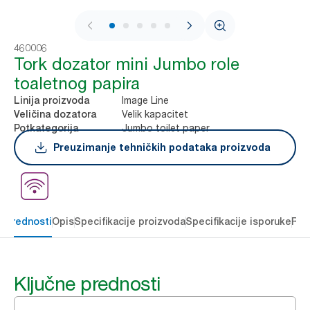
1 / 8
460006
Tork dozator mini Jumbo role
toaletnog papira
Image Line
Linija proizvoda
Velik kapacitet
Veličina dozatora
Jumbo toilet paper
Potkategorija
Preuzimanje tehničkih podataka proizvoda
e prednosti
Opis
Specifikacije proizvoda
Specifikacije isporuke
Res
Ključne prednosti