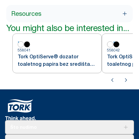
Resources
You might also be interested in...
558041
558042
Tork OptiServe® dozator
Tork OptiSer
toaletnog papira bez središta
toaletnog pa
za 2 role
za 2 role
Što nudimo