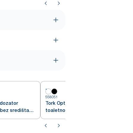
558051
5
 dozator
Tork OptiServe® dozator
 bez središta
toaletnog papira bez središta
za 4 role