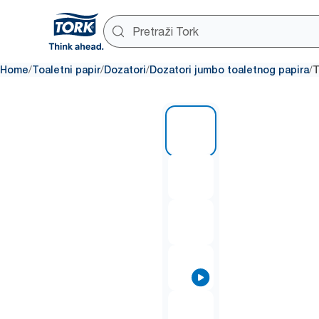
/
/
/
/
Home
Toaletni papir
Dozatori
Dozatori jumbo toaletnog papira
T
1 of 7