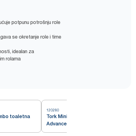
ćuje potpunu potrošnju role
gava se okretanje role i time
osti, idealan za
im rolama
120280
umbo toaletna
Tork Mini Jumbo toaletna rola
Advanced