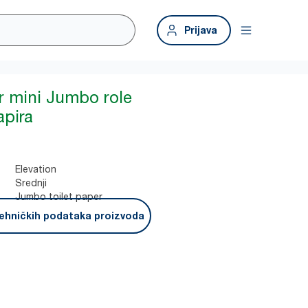
Prijava
r mini Jumbo role
apira
Elevation
Srednji
Jumbo toilet paper
ehničkih podataka proizvoda