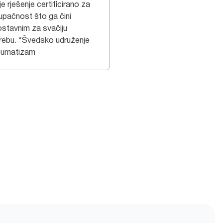
e rješenje certificirano za
tupačnost što ga čini
ostavnim za svačiju
rebu. *Švedsko udruženje
eumatizam