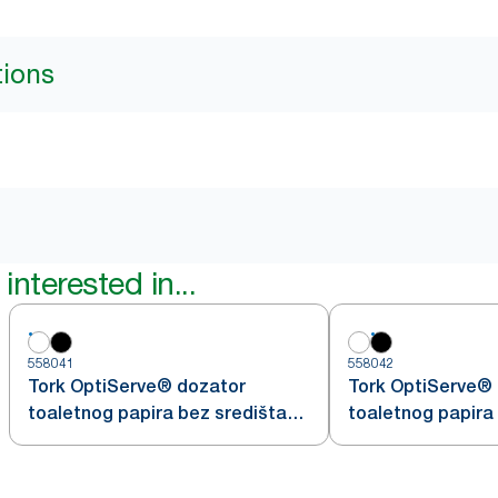
tions
interested in...
558041
558042
Tork OptiServe® dozator
Tork OptiServe®
toaletnog papira bez središta
toaletnog papira
za 2 role
za 2 role