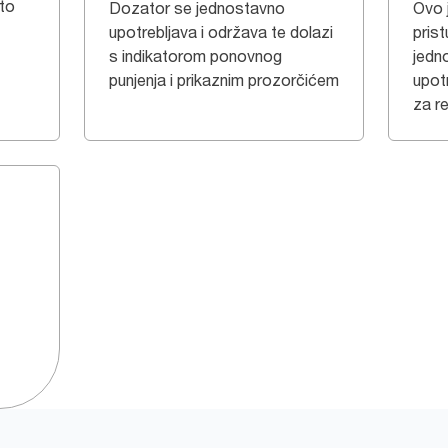
to
Dozator se jednostavno
Ovo j
upotrebljava i održava te dolazi
pris
s indikatorom ponovnog
jedn
punjenja i prikaznim prozorčićem
upot
za r