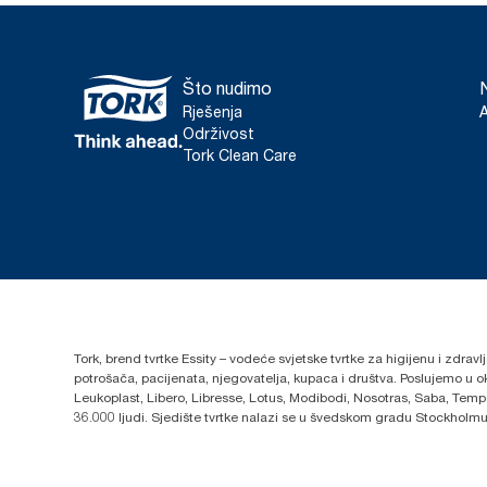
Što nudimo
Rješenja
Održivost
Tork Clean Care
Tork, brend tvrtke Essity – vodeće svjetske tvrtke za higijenu i zdrav
potrošača, pacijenata, njegovatelja, kupaca i društva. Poslujemo u 
Leukoplast, Libero, Libresse, Lotus, Modibodi, Nosotras, Saba, Tempo,
36.000 ljudi. Sjedište tvrtke nalazi se u švedskom gradu Stockholmu,