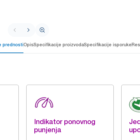
e prednosti
Opis
Specifikacije proizvoda
Specifikacije isporuke
Res
Indikator ponovnog
Je
punjenja
upo