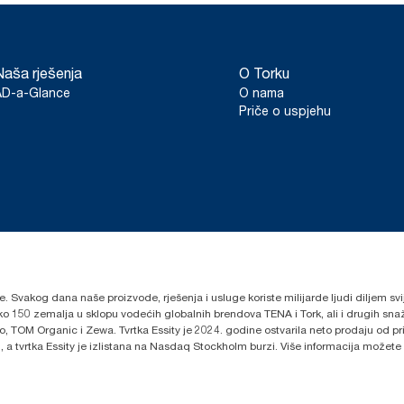
Naša rješenja
O Torku
AD-a-Glance
O nama
Priče o uspjehu
lje. Svakog dana naše proizvode, rješenja i usluge koriste milijarde ljudi diljem sv
oko 150 zemalja u sklopu vodećih globalnih brendova TENA i Tork, ali i drugih s
 TOM Organic i Zewa. Tvrtka Essity je 2024. godine ostvarila neto prodaju od prib
 a tvrtka Essity je izlistana na Nasdaq Stockholm burzi. Više informacija možete