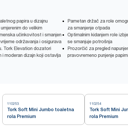
aletnog papira u dizajnu
Pametan držač za role omogu
s umjerenim do velikim
za smanjenje otpada
menska učinkovitost i smanjen
Optimalnim kidanjem role izbje
 vrijeme održavanja i osigurava
se smanjuje potrošnja
u. Tork Elevation dozatori
Prozorčić za pregled napunjen
 i moderan dizajn koji ostavlja
pravovremeno punjenje papirn
110253
110254
Tork Soft Mini Jumbo toaletna
Tork Soft Mini J
rola Premium
rola Premium