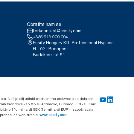
Obratite nam se
torkcontact@essity.com
+385 913 900 004
Essity Hungary Kft. Professional Hygiene
H-1021 Budapest
Budakeszi út 51.
ijeta. Naš je cilj učiniti dostupnima proizvode za dobrobit
nažnih brendova kao što su Actimove, Cutimed, JOBST, Knix,
ližno 146 milijardi SEK (13 milijardi EUR) i zapošljavala
 pronaći na web stranici
www.essity.com