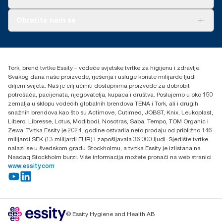
upotrebu u izvještavanju o ugljiku za specifične artikle i
potrošnju.
O nama
Obratite nam se
Priče o uspjehu
torkcontact@essity.com
+385 913 900 004
Essity Hungary Kft. Professional Hygiene
Tork, brend tvrtke Essity – vodeće svjetske tvrtke za higijenu i zdravlje.
H-1021 Budapest
Svakog dana naše proizvode, rješenja i usluge koriste milijarde ljudi
Budakeszi út 51.
diljem svijeta. Naš je cilj učiniti dostupnima proizvode za dobrobit
potrošača, pacijenata, njegovatelja, kupaca i društva. Poslujemo u oko 150
zemalja u sklopu vodećih globalnih brendova TENA i Tork, ali i drugih
snažnih brendova kao što su Actimove, Cutimed, JOBST, Knix, Leukoplast,
Libero, Libresse, Lotus, Modibodi, Nosotras, Saba, Tempo, TOM Organic i
Zewa. Tvrtka Essity je 2024. godine ostvarila neto prodaju od približno 146
milijardi SEK (13 milijardi EUR) i zapošljavala 36.000 ljudi. Sjedište tvrtke
nalazi se u švedskom gradu Stockholmu, a tvrtka Essity je izlistana na
Nasdaq Stockholm burzi. Više informacija možete pronaći na web stranici
www.essity.com
© Essity Hygiene and Health AB