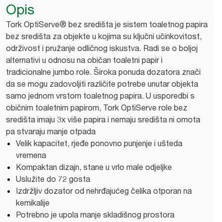
Opis
Tork OptiServe® bez središta je sistem toaletnog papira
bez središta za objekte u kojima su ključni učinkovitost,
održivost i pružanje odličnog iskustva. Radi se o boljoj
alternativi u odnosu na običan toaletni papir i
tradicionalne jumbo role. Široka ponuda dozatora znači
da se mogu zadovoljiti različite potrebe unutar objekta
samo jednom vrstom toaletnog papira. U usporedbi s
običnim toaletnim papirom, Tork OptiServe role bez
središta imaju 3x više papira i nemaju središta ni omota
pa stvaraju manje otpada
Velik kapacitet, rjeđe ponovno punjenje i ušteda
vremena
Kompaktan dizajn, stane u vrlo male odjeljke
Uslužite do 72 gosta
Izdržljiv dozator od nehrđajućeg čelika otporan na
kemikalije
Potrebno je upola manje skladišnog prostora