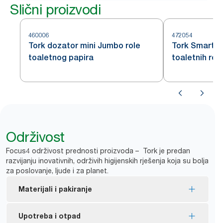
Slični proizvodi
460006
472054
Tork dozator mini Jumbo role
Tork SmartO
toaletnog papira
toaletnih rol
Održivost
Focus4 održivost prednosti proizvoda – Tork je predan
razvijanju inovativnih, održivih higijenskih rješenja koja su bolja
za poslovanje, ljude i za planet.
Materijali i pakiranje
FSC® certificirana ponovna punjenja – izrađeno od
Upotreba i otpad