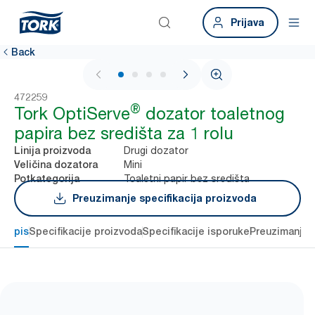
Prijava
Back
1 / 4
472259
®
Tork OptiServe
dozator toaletnog
papira bez središta za 1 rolu
Drugi dozator
Linija proizvoda
Mini
Veličina dozatora
Toaletni papir bez središta
Potkategorija
Preuzimanje specifikacija proizvoda
Opis
Specifikacije proizvoda
Specifikacije isporuke
Preuzimanje