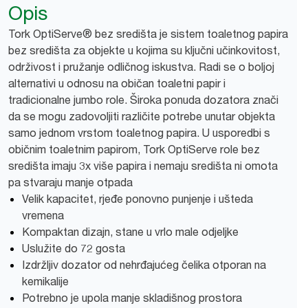
Opis
Tork OptiServe® bez središta je sistem toaletnog papira
bez središta za objekte u kojima su ključni učinkovitost,
održivost i pružanje odličnog iskustva. Radi se o boljoj
alternativi u odnosu na običan toaletni papir i
tradicionalne jumbo role. Široka ponuda dozatora znači
da se mogu zadovoljiti različite potrebe unutar objekta
samo jednom vrstom toaletnog papira. U usporedbi s
običnim toaletnim papirom, Tork OptiServe role bez
središta imaju 3x više papira i nemaju središta ni omota
pa stvaraju manje otpada
Velik kapacitet, rjeđe ponovno punjenje i ušteda
vremena
Kompaktan dizajn, stane u vrlo male odjeljke
Uslužite do 72 gosta
Izdržljiv dozator od nehrđajućeg čelika otporan na
kemikalije
Potrebno je upola manje skladišnog prostora