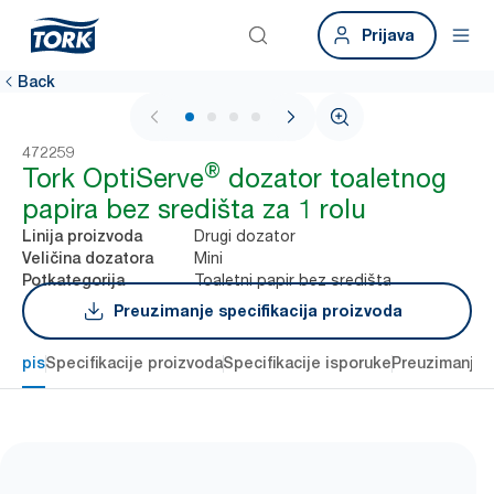
Prijava
Back
1 / 4
472259
®
Tork OptiServe
dozator toaletnog
papira bez središta za 1 rolu
Drugi dozator
Linija proizvoda
Mini
Veličina dozatora
Toaletni papir bez središta
Potkategorija
Preuzimanje specifikacija proizvoda
Opis
Specifikacije proizvoda
Specifikacije isporuke
Preuzimanje