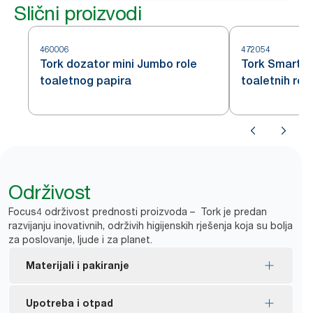
Slični proizvodi
460006
472054
Tork dozator mini Jumbo role
Tork SmartO
toaletnog papira
toaletnih rol
Održivost
Focus4 održivost prednosti proizvoda – Tork je predan
razvijanju inovativnih, održivih higijenskih rješenja koja su bolja
za poslovanje, ljude i za planet.
Materijali i pakiranje
FSC® certificirana ponovna punjenja – izrađeno od
Upotreba i otpad