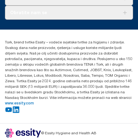
upotrebu u izvještavanju o ugljiku za specifične artikle i
potrošnju.
O nama
Obratite nam se
Priče o uspjehu
torkcontact@essity.com
+385 913 900 004
Essity Hungary Kft. Professional Hygiene
Tork, brend tvrtke Essity – vodeće svjetske tvrtke za higijenu i zdravlje.
H-1021 Budapest
Svakog dana naše proizvode, rješenja i usluge koriste milijarde ljudi
Budakeszi út 51.
diljem svijeta. Naš je cilj učiniti dostupnima proizvode za dobrobit
potrošača, pacijenata, njegovatelja, kupaca i društva. Poslujemo u oko 150
zemalja u sklopu vodećih globalnih brendova TENA i Tork, ali i drugih
snažnih brendova kao što su Actimove, Cutimed, JOBST, Knix, Leukoplast,
Libero, Libresse, Lotus, Modibodi, Nosotras, Saba, Tempo, TOM Organic i
Zewa. Tvrtka Essity je 2024. godine ostvarila neto prodaju od približno 146
milijardi SEK (13 milijardi EUR) i zapošljavala 36.000 ljudi. Sjedište tvrtke
nalazi se u švedskom gradu Stockholmu, a tvrtka Essity je izlistana na
Nasdaq Stockholm burzi. Više informacija možete pronaći na web stranici
www.essity.com
© Essity Hygiene and Health AB