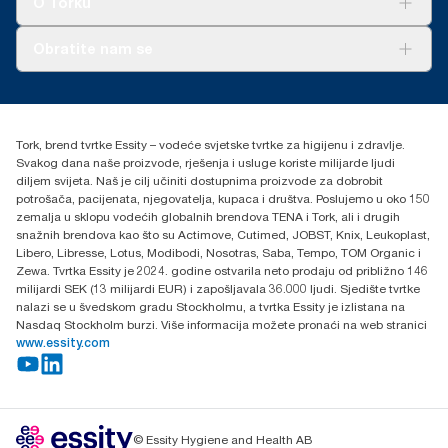
O Torku
upotrebu u izvještavanju o ugljiku za specifične artikle i
potrošnju.
O nama
Obratite nam se
Priče o uspjehu
torkcontact@essity.com
+385 913 900 004
Essity Hungary Kft. Professional Hygiene
Tork, brend tvrtke Essity – vodeće svjetske tvrtke za higijenu i zdravlje.
H-1021 Budapest
Svakog dana naše proizvode, rješenja i usluge koriste milijarde ljudi
Budakeszi út 51.
diljem svijeta. Naš je cilj učiniti dostupnima proizvode za dobrobit
potrošača, pacijenata, njegovatelja, kupaca i društva. Poslujemo u oko 150
zemalja u sklopu vodećih globalnih brendova TENA i Tork, ali i drugih
snažnih brendova kao što su Actimove, Cutimed, JOBST, Knix, Leukoplast,
Libero, Libresse, Lotus, Modibodi, Nosotras, Saba, Tempo, TOM Organic i
Zewa. Tvrtka Essity je 2024. godine ostvarila neto prodaju od približno 146
milijardi SEK (13 milijardi EUR) i zapošljavala 36.000 ljudi. Sjedište tvrtke
nalazi se u švedskom gradu Stockholmu, a tvrtka Essity je izlistana na
Nasdaq Stockholm burzi. Više informacija možete pronaći na web stranici
www.essity.com
© Essity Hygiene and Health AB