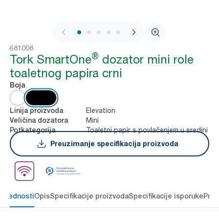
1 / 9
681008
®
Tork SmartOne
dozator mini role
toaletnog papira crni
Boja
Elevation
Linija proizvoda
Mini
Veličina dozatora
Toaletni papir s povlačenjem u sredini
Potkategorija
Preuzimanje specifikacija proizvoda
 prednosti
Opis
Specifikacije proizvoda
Specifikacije isporuke
Preu