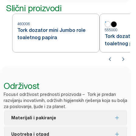
Slični proizvodi
460006
Tork dozator mini Jumbo role
555000
Tork dozator
toaletnog papira
toaletnog pa
Održivost
Focus4 održivost prednosti proizvoda – Tork je predan
razvijanju inovativnih, održivih higijenskih rješenja koja su bolja
za poslovanje, ljude i za planet.
Materijali i pakiranje
EU eko-naljepnicom certificirana ponovna punjenja
Upotreba i otpad