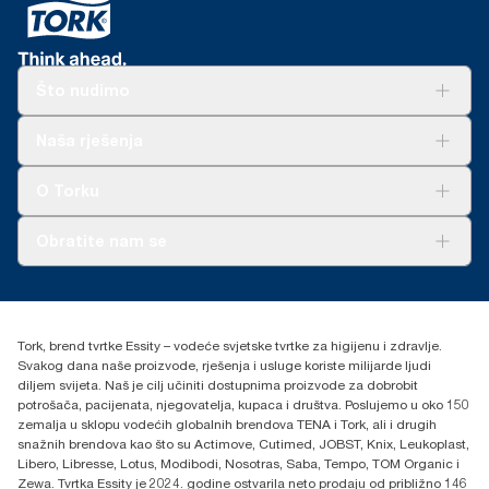
Što nudimo
Rješenja
Naša rješenja
Održivost
Tork Clean Care
AD-a-Glance
O Torku
O nama
Obratite nam se
Priče o uspjehu
torkcontact@essity.com
+385 913 900 004
Essity Hungary Kft. Professional Hygiene
Tork, brend tvrtke Essity – vodeće svjetske tvrtke za higijenu i zdravlje.
H-1021 Budapest
Svakog dana naše proizvode, rješenja i usluge koriste milijarde ljudi
Budakeszi út 51.
diljem svijeta. Naš je cilj učiniti dostupnima proizvode za dobrobit
potrošača, pacijenata, njegovatelja, kupaca i društva. Poslujemo u oko 150
zemalja u sklopu vodećih globalnih brendova TENA i Tork, ali i drugih
snažnih brendova kao što su Actimove, Cutimed, JOBST, Knix, Leukoplast,
Libero, Libresse, Lotus, Modibodi, Nosotras, Saba, Tempo, TOM Organic i
Zewa. Tvrtka Essity je 2024. godine ostvarila neto prodaju od približno 146