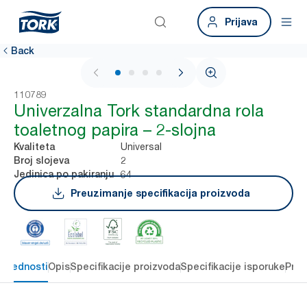
Prijava
Back
1 / 4
110789
Univerzalna Tork standardna rola
toaletnog papira – 2-slojna
Universal
Kvaliteta
2
Broj slojeva
64
Jedinica po pakiranju
Preuzimanje specifikacija proizvoda
 prednosti
Opis
Specifikacije proizvoda
Specifikacije isporuke
Preu