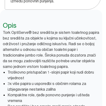
između ponovnih punjenja.
Opis
Tork OptiServe® bez središta je sistem toaletnog papira
bez središta za objekte u kojima su ključni učinkovitost,
održivost i pružanje odličnog iskustva. Radi se o boljoj
alternativi u odnosu na običan toaletni papir i
tradicionalne jumbo role. Široka ponuda dozatora znači
da se mogu zadovoljiti različite potrebe unutar objekta
samo jednom vrstom toaletnog papira.
Troškovno pristupačan 1-slojni papir koji nudi dobru
vrijednost
3x više papira u usporedbi s običnim rolama za
izbjegavanje nestanka zaliha
Kompaktne role, rjeđe ponovno punjenje i ušteda
vremena