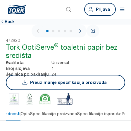
Prijava
Back
1 / 5
472620
®
Tork OptiServe
toaletni papir bez
središta
Universal
Kvaliteta
1
Broj slojeva
24
Jedinica po pakiranju
Preuzimanje specifikacija proizvoda
 prednosti
Opis
Specifikacije proizvoda
Specifikacije isporuke
Preu