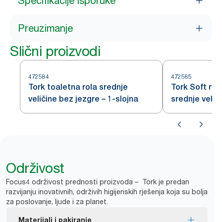
Specifikacije isporuke
Preuzimanje
Slični proizvodi
472584
472585
Tork toaletna rola srednje
Tork Soft rol
veličine bez jezgre – 1-slojna
srednje velič
Premium – 2-
Održivost
Focus4 održivost prednosti proizvoda – Tork je predan
razvijanju inovativnih, održivih higijenskih rješenja koja su bolja
za poslovanje, ljude i za planet.
Materijali i pakiranje