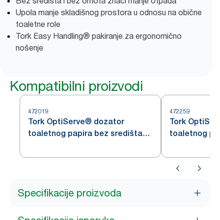
Bez središta i bez omota znači manje otpada
Upola manje skladišnog prostora u odnosu na obične
toaletne role
Tork Easy Handling® pakiranje za ergonomično
nošenje
Kompatibilni proizvodi
472019
472259
Tork OptiServe® dozator
Tork OptiSer
toaletnog papira bez središta
toaletnog pa
za 2 role
za 1 rolu
Specifikacije proizvoda