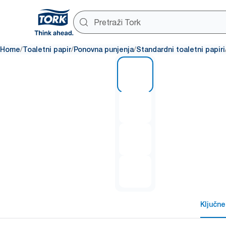
/
/
/
Home
Toaletni papir
Ponovna punjenja
Standardni toaletni papiri
1 of 4
Ključne