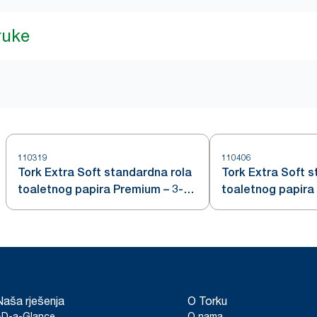
ruke
110319
110406
Tork Extra Soft standardna rola
Tork Extra Soft s
toaletnog papira Premium – 3-
toaletnog papira
slojna
slojna
Naša rješenja
O Torku
AD-a-Glance
O nama