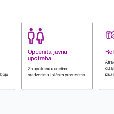
Općenita javna
Rel
upotreba
Atrak
dizaj
Za upotrebu u uredima,
oboje
izuz
predvorjima i sličnim prostorima.