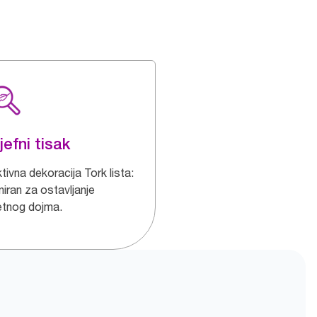
jefni tisak
tivna dekoracija Tork lista:
niran za ostavljanje
etnog dojma.