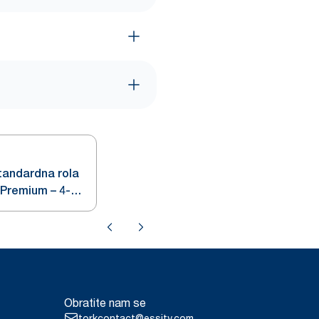
tandardna rola
 Premium – 4-
Obratite nam se
torkcontact@essity.com