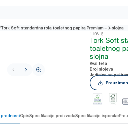
/
Tork Soft standardna rola toaletnog papira Premium – 3-slojna
110316
Tork Soft s
toaletnog p
slojna
Kvaliteta
Broj slojeva
Jedinica po pakiran
Preuzimanj
 prednosti
Opis
Specifikacije proizvoda
Specifikacije isporuke
Preu