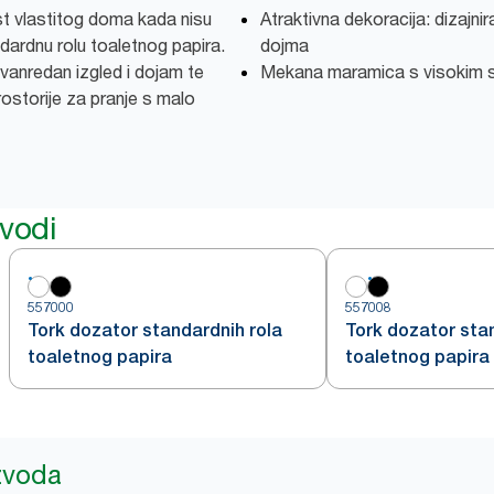
t vlastitog doma kada nisu
Atraktivna dekoracija: dizajni
ardnu rolu toaletnog papira.
dojma
zvanredan izgled i dojam te
Mekana maramica s visokim s
ostorije za pranje s malo
zvodi
557000
557008
Tork dozator standardnih rola
Tork dozator sta
toaletnog papira
toaletnog papira
izvoda