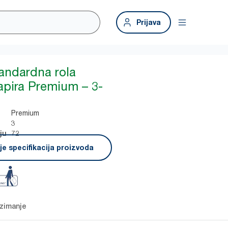
Prijava
tandardna rola
apira Premium – 3-
Premium
3
72
ju
e specifikacija proizvoda
zimanje