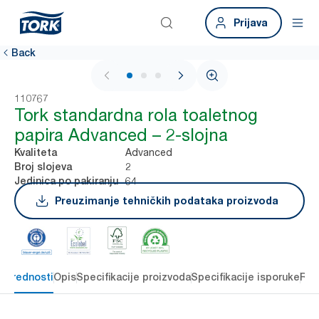
Prijava
Back
1 / 3
110767
Tork standardna rola toaletnog
papira Advanced – 2-slojna
Advanced
Kvaliteta
2
Broj slojeva
64
Jedinica po pakiranju
Preuzimanje tehničkih podataka proizvoda
e prednosti
Opis
Specifikacije proizvoda
Specifikacije isporuke
Res