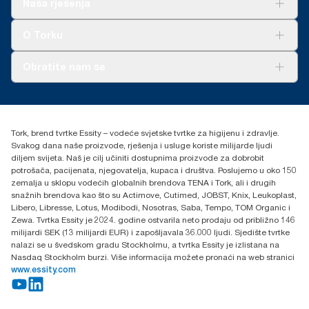
Naša rješenja
Održivost
Tork Clean Care
AD-a-Glance
O Torku
O nama
Obratite nam se
Priče o uspjehu
torkcontact@essity.com
+385 913 900 004
Essity Hungary Kft. Professional Hygiene
Tork, brend tvrtke Essity – vodeće svjetske tvrtke za higijenu i zdravlje.
H-1021 Budapest
Svakog dana naše proizvode, rješenja i usluge koriste milijarde ljudi
Budakeszi út 51.
diljem svijeta. Naš je cilj učiniti dostupnima proizvode za dobrobit
potrošača, pacijenata, njegovatelja, kupaca i društva. Poslujemo u oko 150
zemalja u sklopu vodećih globalnih brendova TENA i Tork, ali i drugih
snažnih brendova kao što su Actimove, Cutimed, JOBST, Knix, Leukoplast,
Libero, Libresse, Lotus, Modibodi, Nosotras, Saba, Tempo, TOM Organic i
Zewa. Tvrtka Essity je 2024. godine ostvarila neto prodaju od približno 146
milijardi SEK (13 milijardi EUR) i zapošljavala 36.000 ljudi. Sjedište tvrtke
nalazi se u švedskom gradu Stockholmu, a tvrtka Essity je izlistana na
Nasdaq Stockholm burzi. Više informacija možete pronaći na web stranici
www.essity.com