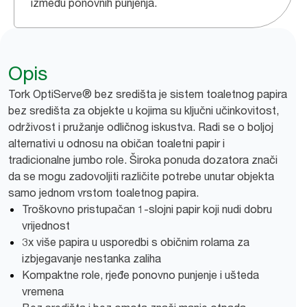
između ponovnih punjenja.
Opis
Tork OptiServe® bez središta je sistem toaletnog papira
bez središta za objekte u kojima su ključni učinkovitost,
održivost i pružanje odličnog iskustva. Radi se o boljoj
alternativi u odnosu na običan toaletni papir i
tradicionalne jumbo role. Široka ponuda dozatora znači
da se mogu zadovoljiti različite potrebe unutar objekta
samo jednom vrstom toaletnog papira.
Troškovno pristupačan 1-slojni papir koji nudi dobru
vrijednost
3x više papira u usporedbi s običnim rolama za
izbjegavanje nestanka zaliha
Kompaktne role, rjeđe ponovno punjenje i ušteda
vremena