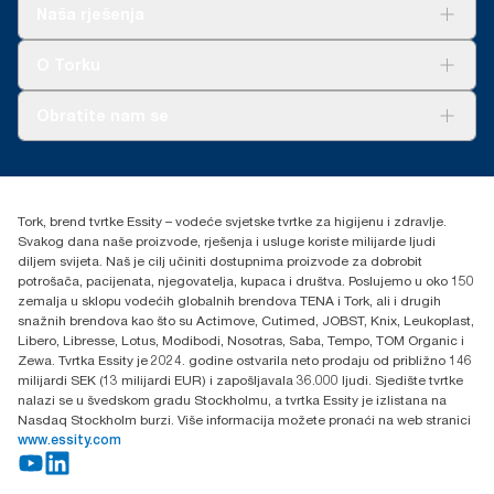
punjenja po korisniku. Na osnovi pregledanih procjena životnog
Rješenja
Naša rješenja
ciklusa (LCA) od treće strane koje pokrivaju kategorije kvalitete
Održivost
ponovnog punjenja u kombinaciji s podacima o potrošnji.
Tork Clean Care
AD-a-Glance
O Torku
Budući da su podaci prosjek sistema, nisu namijenjeni za
upotrebu u izvještavanju o ugljiku za specifične artikle i
potrošnju.
O nama
Obratite nam se
Priče o uspjehu
torkcontact@essity.com
+385 913 900 004
Essity Hungary Kft. Professional Hygiene
Tork, brend tvrtke Essity – vodeće svjetske tvrtke za higijenu i zdravlje.
H-1021 Budapest
Svakog dana naše proizvode, rješenja i usluge koriste milijarde ljudi
Budakeszi út 51.
diljem svijeta. Naš je cilj učiniti dostupnima proizvode za dobrobit
potrošača, pacijenata, njegovatelja, kupaca i društva. Poslujemo u oko 150
zemalja u sklopu vodećih globalnih brendova TENA i Tork, ali i drugih
snažnih brendova kao što su Actimove, Cutimed, JOBST, Knix, Leukoplast,
Libero, Libresse, Lotus, Modibodi, Nosotras, Saba, Tempo, TOM Organic i
Zewa. Tvrtka Essity je 2024. godine ostvarila neto prodaju od približno 146
milijardi SEK (13 milijardi EUR) i zapošljavala 36.000 ljudi. Sjedište tvrtke
nalazi se u švedskom gradu Stockholmu, a tvrtka Essity je izlistana na
Nasdaq Stockholm burzi. Više informacija možete pronaći na web stranici
www.essity.com