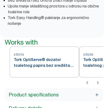
Bez središta i bez omota znači manje otpada
Upola manje skladišnog prostora u odnosu na obične
toaletne role
Tork Easy Handling® pakiranje za ergonomično
nošenje
Works with
472019
472259
Tork OptiServe® dozator
Tork OptiSer
toaletnog papira bez središta
toaletnog pa
za 2 role
za 1 rolu
Product specifications