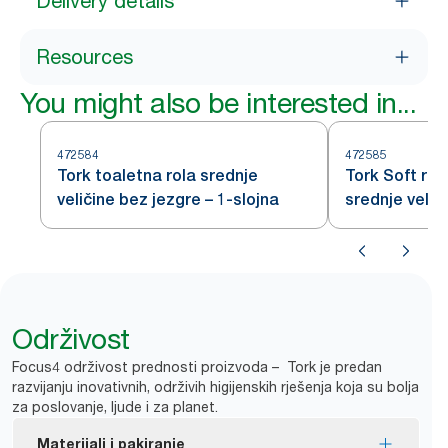
Delivery details
Resources
You might also be interested in...
472584
472585
Tork toaletna rola srednje
Tork Soft rol
veličine bez jezgre – 1-slojna
srednje velič
Premium – 2-
Održivost
Focus4 održivost prednosti proizvoda – Tork je predan
razvijanju inovativnih, održivih higijenskih rješenja koja su bolja
za poslovanje, ljude i za planet.
Materijali i pakiranje