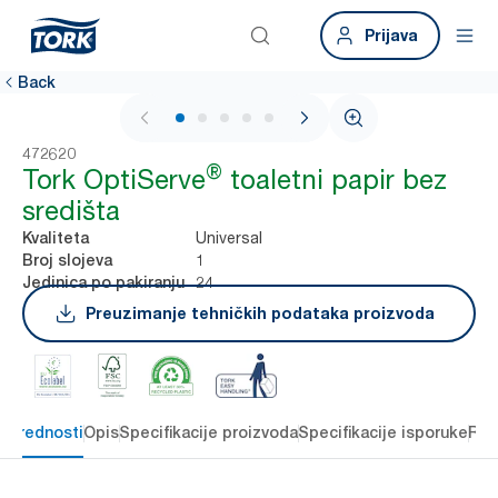
Prijava
Back
1 / 5
472620
®
Tork OptiServe
toaletni papir bez
središta
Universal
Kvaliteta
1
Broj slojeva
24
Jedinica po pakiranju
Preuzimanje tehničkih podataka proizvoda
e prednosti
Opis
Specifikacije proizvoda
Specifikacije isporuke
Res