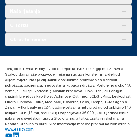
**
Odnosi se na Tork OptiServe® europski asortiman ponovnog
punjenja po korisniku. Na osnovi pregledanih procjena životnog
Rješenja
Naša rješenja
ciklusa (LCA) od treće strane koje pokrivaju kategorije kvalitete
Održivost
ponovnog punjenja u kombinaciji s podacima o potrošnji.
Tork Clean Care
AD-a-Glance
O Torku
Budući da su podaci prosjek sistema, nisu namijenjeni za
upotrebu u izvještavanju o ugljiku za specifične artikle i
potrošnju.
O nama
Obratite nam se
Priče o uspjehu
torkcontact@essity.com
+385 913 900 004
Essity Hungary Kft. Professional Hygiene
Tork, brend tvrtke Essity – vodeće svjetske tvrtke za higijenu i zdravlje.
H-1021 Budapest
Svakog dana naše proizvode, rješenja i usluge koriste milijarde ljudi
Budakeszi út 51.
diljem svijeta. Naš je cilj učiniti dostupnima proizvode za dobrobit
potrošača, pacijenata, njegovatelja, kupaca i društva. Poslujemo u oko 150
zemalja u sklopu vodećih globalnih brendova TENA i Tork, ali i drugih
snažnih brendova kao što su Actimove, Cutimed, JOBST, Knix, Leukoplast,
Libero, Libresse, Lotus, Modibodi, Nosotras, Saba, Tempo, TOM Organic i
Zewa. Tvrtka Essity je 2024. godine ostvarila neto prodaju od približno 146
milijardi SEK (13 milijardi EUR) i zapošljavala 36.000 ljudi. Sjedište tvrtke
nalazi se u švedskom gradu Stockholmu, a tvrtka Essity je izlistana na
Nasdaq Stockholm burzi. Više informacija možete pronaći na web stranici
www.essity.com