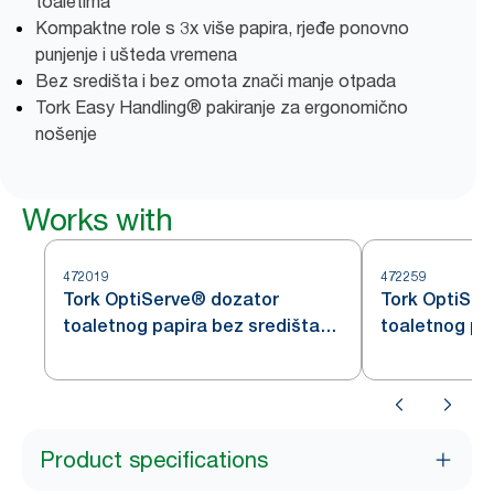
toaletima
Kompaktne role s 3x više papira, rjeđe ponovno
punjenje i ušteda vremena
Bez središta i bez omota znači manje otpada
Tork Easy Handling® pakiranje za ergonomično
nošenje
Works with
472019
472259
Tork OptiServe® dozator
Tork OptiSer
toaletnog papira bez središta
toaletnog pa
za 2 role
za 1 rolu
Product specifications