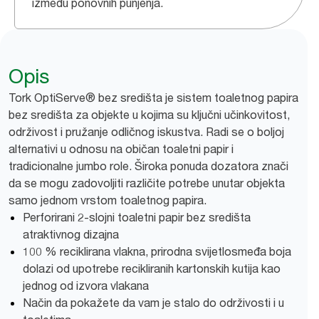
između ponovnih punjenja.
Opis
Tork OptiServe® bez središta je sistem toaletnog papira
bez središta za objekte u kojima su ključni učinkovitost,
održivost i pružanje odličnog iskustva. Radi se o boljoj
alternativi u odnosu na običan toaletni papir i
tradicionalne jumbo role. Široka ponuda dozatora znači
da se mogu zadovoljiti različite potrebe unutar objekta
samo jednom vrstom toaletnog papira.
Perforirani 2-slojni toaletni papir bez središta
atraktivnog dizajna
100 % reciklirana vlakna, prirodna svijetlosmeđa boja
dolazi od upotrebe recikliranih kartonskih kutija kao
jednog od izvora vlakana
Način da pokažete da vam je stalo do održivosti i u