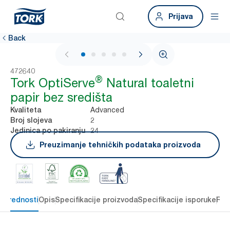
Prijava
Back
1 / 5
472640
®
Tork OptiServe
Natural toaletni
papir bez središta
Advanced
Kvaliteta
2
Broj slojeva
24
Jedinica po pakiranju
Preuzimanje tehničkih podataka proizvoda
e prednosti
Opis
Specifikacije proizvoda
Specifikacije isporuke
Res