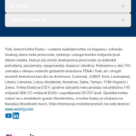
Tork Clean Care
AD-a-Glance
O Torku
O nama
Obratite nam se
Priče o uspjehu
torkcontact@essity.com
+385 913 900 004
Essity Hungary Kft. Professional Hygiene
Tork, brend tvrtke Essity – vodeće svjetske tvrtke za higijenu i zdravlje.
H-1021 Budapest
Svakog dana naše proizvode, rješenja i usluge koriste milijarde ljudi
Budakeszi út 51.
diljem svijeta. Naš je cilj učiniti dostupnima proizvode za dobrobit
potrošača, pacijenata, njegovatelja, kupaca i društva. Poslujemo u oko 150
zemalja u sklopu vodećih globalnih brendova TENA i Tork, ali i drugih
snažnih brendova kao što su Actimove, Cutimed, JOBST, Knix, Leukoplast,
Libero, Libresse, Lotus, Modibodi, Nosotras, Saba, Tempo, TOM Organic i
Zewa. Tvrtka Essity je 2024. godine ostvarila neto prodaju od približno 146
milijardi SEK (13 milijardi EUR) i zapošljavala 36.000 ljudi. Sjedište tvrtke
nalazi se u švedskom gradu Stockholmu, a tvrtka Essity je izlistana na
Nasdaq Stockholm burzi. Više informacija možete pronaći na web stranici
www.essity.com