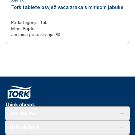
236016
Tork tablete osvježivača zraka s mirisom jabuke
Potkategorija
:
Tab
Miris
:
Apple
Jedinica po pakiranju
:
80
Što nudimo
Rješenja
Naša rješenja
Održivost