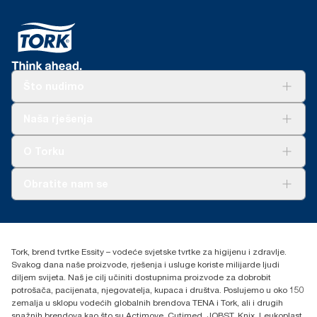
Što nudimo
Rješenja
Naša rješenja
Održivost
Tork Clean Care
AD-a-Glance
O Torku
O nama
Obratite nam se
Priče o uspjehu
torkcontact@essity.com
+385 913 900 004
Essity Hungary Kft. Professional Hygiene
Tork, brend tvrtke Essity – vodeće svjetske tvrtke za higijenu i zdravlje.
H-1021 Budapest
Svakog dana naše proizvode, rješenja i usluge koriste milijarde ljudi
Budakeszi út 51.
diljem svijeta. Naš je cilj učiniti dostupnima proizvode za dobrobit
potrošača, pacijenata, njegovatelja, kupaca i društva. Poslujemo u oko 150
zemalja u sklopu vodećih globalnih brendova TENA i Tork, ali i drugih
snažnih brendova kao što su Actimove, Cutimed, JOBST, Knix, Leukoplast,