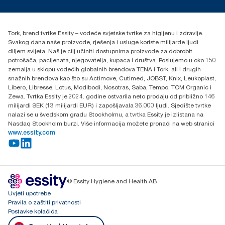
torkcontact@essity.com
+385 913 900 004
Essity Hungary Kft. Professional Hygiene
Tork, brend tvrtke Essity – vodeće svjetske tvrtke za higijenu i zdravlje.
H-1021 Budapest
Svakog dana naše proizvode, rješenja i usluge koriste milijarde ljudi
Budakeszi út 51.
diljem svijeta. Naš je cilj učiniti dostupnima proizvode za dobrobit
potrošača, pacijenata, njegovatelja, kupaca i društva. Poslujemo u oko 150
zemalja u sklopu vodećih globalnih brendova TENA i Tork, ali i drugih
snažnih brendova kao što su Actimove, Cutimed, JOBST, Knix, Leukoplast,
Libero, Libresse, Lotus, Modibodi, Nosotras, Saba, Tempo, TOM Organic i
Zewa. Tvrtka Essity je 2024. godine ostvarila neto prodaju od približno 146
milijardi SEK (13 milijardi EUR) i zapošljavala 36.000 ljudi. Sjedište tvrtke
nalazi se u švedskom gradu Stockholmu, a tvrtka Essity je izlistana na
Nasdaq Stockholm burzi. Više informacija možete pronaći na web stranici
www.essity.com
© Essity Hygiene and Health AB
Uvjeti upotrebe
Pravila o zaštiti privatnosti
Postavke kolačića