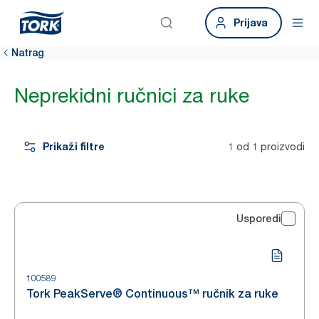
Prijava
Natrag
Neprekidni ručnici za ruke
Prikaži filtre
1 od 1 proizvodi
Usporedi
100589
Tork PeakServe® Continuous™ ručnik za ruke