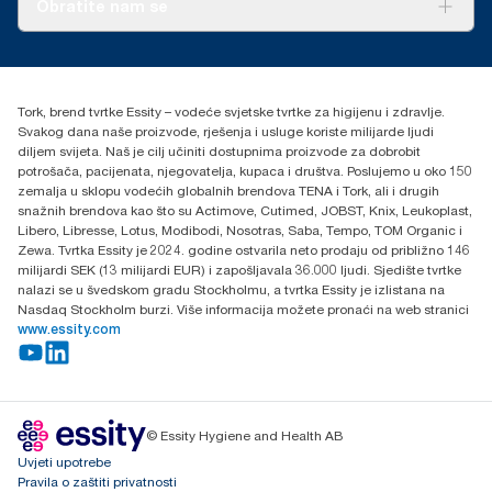
Obratite nam se
Priče o uspjehu
torkcontact@essity.com
+385 913 900 004
Essity Hungary Kft. Professional Hygiene
Tork, brend tvrtke Essity – vodeće svjetske tvrtke za higijenu i zdravlje.
H-1021 Budapest
Svakog dana naše proizvode, rješenja i usluge koriste milijarde ljudi
Budakeszi út 51.
diljem svijeta. Naš je cilj učiniti dostupnima proizvode za dobrobit
potrošača, pacijenata, njegovatelja, kupaca i društva. Poslujemo u oko 150
zemalja u sklopu vodećih globalnih brendova TENA i Tork, ali i drugih
snažnih brendova kao što su Actimove, Cutimed, JOBST, Knix, Leukoplast,
Libero, Libresse, Lotus, Modibodi, Nosotras, Saba, Tempo, TOM Organic i
Zewa. Tvrtka Essity je 2024. godine ostvarila neto prodaju od približno 146
milijardi SEK (13 milijardi EUR) i zapošljavala 36.000 ljudi. Sjedište tvrtke
nalazi se u švedskom gradu Stockholmu, a tvrtka Essity je izlistana na
Nasdaq Stockholm burzi. Više informacija možete pronaći na web stranici
www.essity.com
© Essity Hygiene and Health AB
Uvjeti upotrebe
Pravila o zaštiti privatnosti