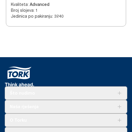
Kvaliteta
:
Advanced
Broj slojeva
:
1
Jedinica po pakiranju
:
3240
Što nudimo
Rješenja
Naša rješenja
Održivost
Tork Clean Care
AD-a-Glance
O Torku
O nama