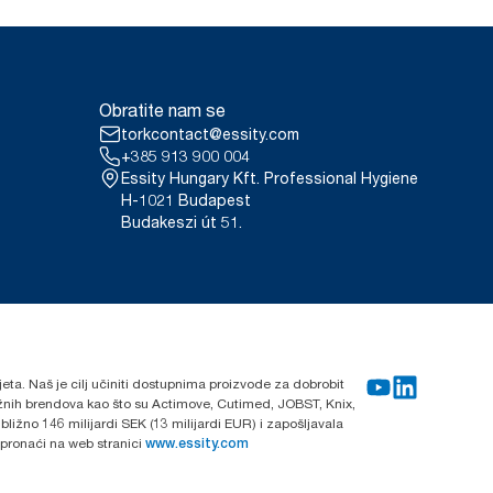
Obratite nam se
torkcontact@essity.com
+385 913 900 004
Essity Hungary Kft. Professional Hygiene
H-1021 Budapest
Budakeszi út 51.
ijeta. Naš je cilj učiniti dostupnima proizvode za dobrobit
nažnih brendova kao što su Actimove, Cutimed, JOBST, Knix,
ližno 146 milijardi SEK (13 milijardi EUR) i zapošljavala
 pronaći na web stranici
www.essity.com