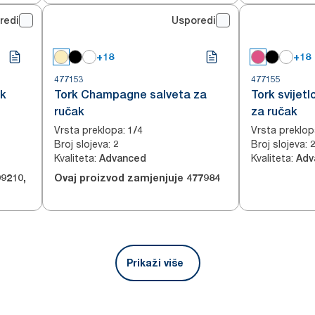
redi
Usporedi
+18
+18
477153
477155
ak
Tork Champagne salveta za
Tork svijet
ručak
za ručak
Vrsta preklopa
:
Vrsta preklop
1/4
Broj slojeva
:
Broj slojeva
:
2
Kvaliteta
:
Kvaliteta
:
Advanced
Adv
09210
,
Ovaj proizvod zamjenjuje
477984
Prikaži više