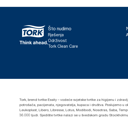
Što nudimo
Rješenja
Održivost
Tork Clean Care
Tork, brend tvrtke Essity – vodeće svjetske tvrtke za higijenu i zdrav
potrošača, pacijenata, njegovatelja, kupaca i društva. Poslujemo u 
Leukoplast, Libero, Libresse, Lotus, Modibodi, Nosotras, Saba, Tempo,
36.000 ljudi. Sjedište tvrtke nalazi se u švedskom gradu Stockholmu,