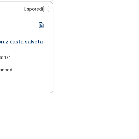
Usporedi
loružičasta salveta
a
:
1/4
2
anced