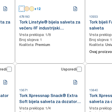
+12
478180
10933
eta za
Tork Linstyle® bijela salveta za
Tork bijeli 
večeru 8F industrijski
salveta
kompostabilna
Vrsta preklopa
:
Vrsta preklop
1/8
Broj slojeva
:
Broj slojeva
:
1
Kvaliteta
:
Kvaliteta
:
Premium
Uni
Ovaj proizv
redi
Usporedi
13671
13840
zator
Tork Xpressnap Snack® Extra
Tork Xpres
Soft bijela salveta za dozator s
salveta za 
uzorkom lista
uzorkom
Vrsta preklopa
:
Vrsta preklop
1/4