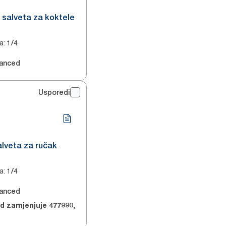
t salveta za koktele
a
:
1/4
2
anced
Usporedi
alveta za ručak
a
:
1/4
2
anced
od zamjenjuje
477990
,