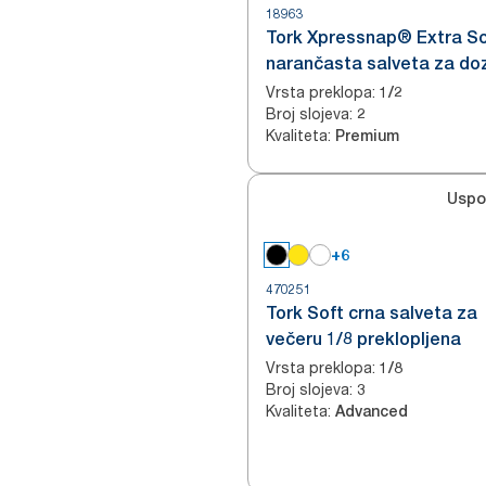
18963
Tork Xpressnap® Extra So
narančasta salveta za do
Vrsta preklopa
:
1/2
Broj slojeva
:
2
Kvaliteta
:
Premium
Uspo
+6
470251
Tork Soft crna salveta za
večeru 1/8 preklopljena
Vrsta preklopa
:
1/8
Broj slojeva
:
3
Kvaliteta
:
Advanced