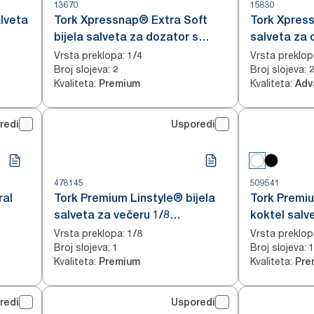
13670
15830
lveta
Tork Xpressnap® Extra Soft
Tork Xpress
bijela salveta za dozator s
salveta za 
uzorkom lista
Vrsta preklopa
:
Vrsta preklop
1/4
Broj slojeva
:
Broj slojeva
:
2
Kvaliteta
:
Kvaliteta
:
Premium
Adv
redi
Usporedi
478145
509541
ral
Tork Premium Linstyle® bijela
Tork Premi
salveta za večeru 1/8
koktel salv
presavijena
Vrsta preklopa
:
Vrsta preklop
1/8
Broj slojeva
:
Broj slojeva
:
1
Kvaliteta
:
Kvaliteta
:
Premium
Pre
redi
Usporedi