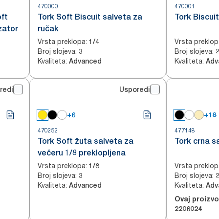
470000
470001
ft
Tork Soft Biscuit salveta za
Tork Biscui
zator
ručak
Vrsta preklopa
:
Vrsta preklop
1/4
Broj slojeva
:
Broj slojeva
:
3
Kvaliteta
:
Kvaliteta
:
Advanced
Adv
redi
Usporedi
+6
+18
470252
477148
Tork Soft žuta salveta za
Tork crna s
večeru 1/8 preklopljena
Vrsta preklopa
:
Vrsta preklop
1/8
Broj slojeva
:
Broj slojeva
:
3
Kvaliteta
:
Kvaliteta
:
Advanced
Adv
Ovaj proizv
2206024