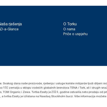
Naša rješenja
O Torku
AD-a-Glance
O nama
Priče o uspjehu
lje. Svakog dana naše proizvode, rješenja i usluge koriste milijarde ljudi diljem sv
oko 150 zemalja u sklopu vodećih globalnih brendova TENA i Tork, ali i drugih s
 TOM Organic i Zewa. Tvrtka Essity je 2024. godine ostvarila neto prodaju od prib
 a tvrtka Essity je izlistana na Nasdaq Stockholm burzi. Više informacija možete