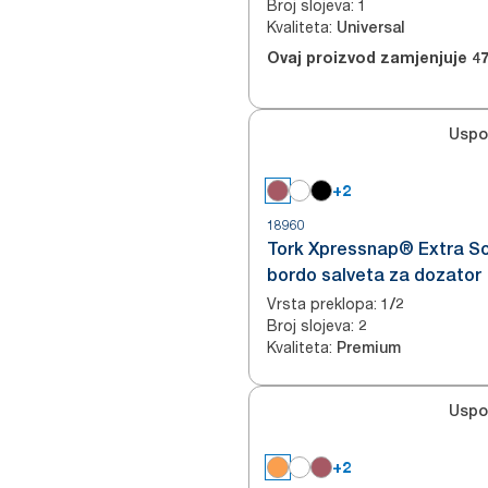
Broj slojeva
:
1
Kvaliteta
:
Universal
Ovaj proizvod zamjenjuje
4
Uspo
+2
18960
Tork Xpressnap® Extra So
bordo salveta za dozator
Vrsta preklopa
:
1/2
Broj slojeva
:
2
Kvaliteta
:
Premium
Uspo
+2