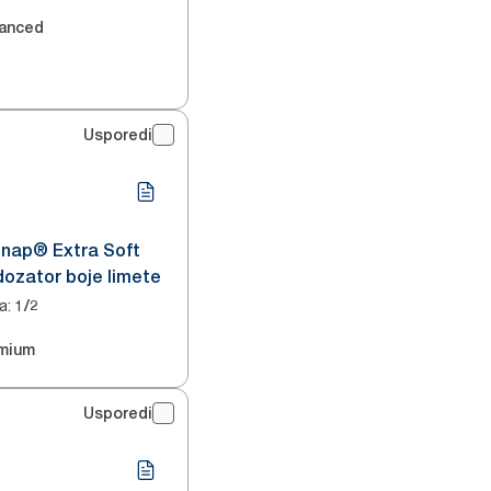
1
anced
Usporedi
snap® Extra Soft
dozator boje limete
a
:
1/2
2
mium
Usporedi