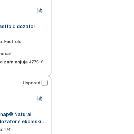
Fastfold dozator
a
:
Fastfold
1
versal
od zamjenjuje
477510
Usporedi
snap® Natural
dozator s ekološkim
a
:
1/4