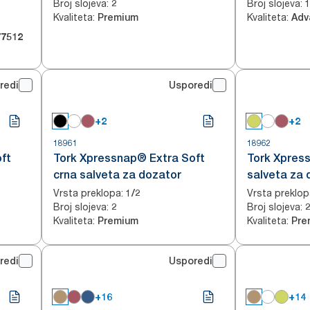
Broj slojeva
:
Broj slojeva
:
2
Kvaliteta
:
Kvaliteta
:
Premium
Adv
77512
redi
Usporedi
+2
+2
18961
18962
ft
Tork Xpressnap® Extra Soft
Tork Xpres
crna salveta za dozator
salveta za 
Vrsta preklopa
:
Vrsta preklop
1/2
Broj slojeva
:
Broj slojeva
:
2
Kvaliteta
:
Kvaliteta
:
Premium
Pre
redi
Usporedi
+16
+14