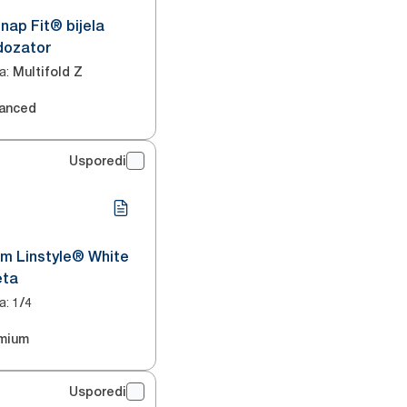
nap Fit® bijela
dozator
a
:
Multifold Z
2
anced
Usporedi
um Linstyle® White
eta
a
:
1/4
1
mium
Usporedi