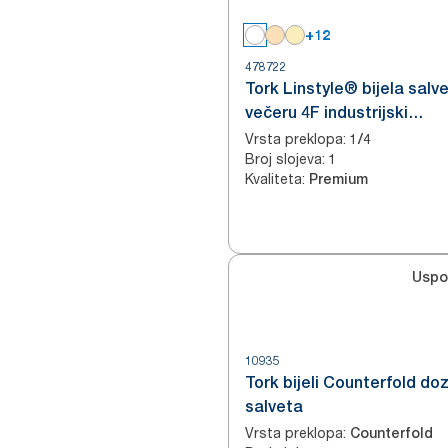
+12
478722
Tork Linstyle® bijela salv
večeru 4F industrijski
kompostabilna
Vrsta preklopa
:
1/4
Broj slojeva
:
1
Kvaliteta
:
Premium
Uspo
10935
Tork bijeli Counterfold do
salveta
Vrsta preklopa
:
Counterfold