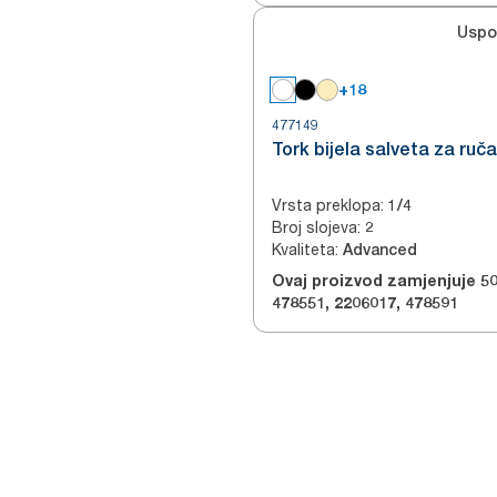
Uspo
+18
477149
Tork bijela salveta za ruč
Vrsta preklopa
:
1/4
Broj slojeva
:
2
Kvaliteta
:
Advanced
Ovaj proizvod zamjenjuje
5
478551
,
2206017
,
478591