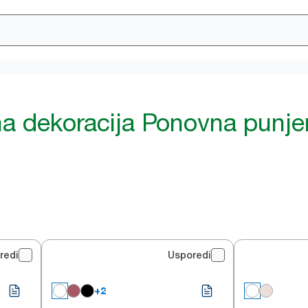
lna dekoracija Ponovna punje
redi
Usporedi
+2