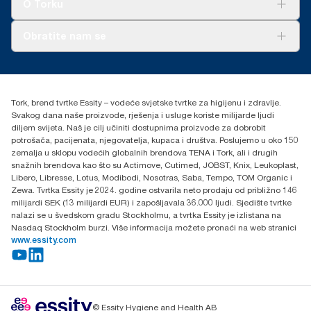
O Torku
O nama
Obratite nam se
Priče o uspjehu
torkcontact@essity.com
+385 913 900 004
Essity Hungary Kft. Professional Hygiene
Tork, brend tvrtke Essity – vodeće svjetske tvrtke za higijenu i zdravlje.
H-1021 Budapest
Svakog dana naše proizvode, rješenja i usluge koriste milijarde ljudi
Budakeszi út 51.
diljem svijeta. Naš je cilj učiniti dostupnima proizvode za dobrobit
potrošača, pacijenata, njegovatelja, kupaca i društva. Poslujemo u oko 150
zemalja u sklopu vodećih globalnih brendova TENA i Tork, ali i drugih
snažnih brendova kao što su Actimove, Cutimed, JOBST, Knix, Leukoplast,
Libero, Libresse, Lotus, Modibodi, Nosotras, Saba, Tempo, TOM Organic i
Zewa. Tvrtka Essity je 2024. godine ostvarila neto prodaju od približno 146
milijardi SEK (13 milijardi EUR) i zapošljavala 36.000 ljudi. Sjedište tvrtke
nalazi se u švedskom gradu Stockholmu, a tvrtka Essity je izlistana na
Nasdaq Stockholm burzi. Više informacija možete pronaći na web stranici
www.essity.com
© Essity Hygiene and Health AB