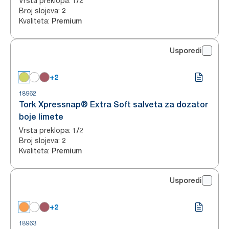
Vrsta preklopa
:
1/2
Broj slojeva
:
2
Kvaliteta
:
Premium
Usporedi
+2
18962
Tork Xpressnap® Extra Soft salveta za dozator
boje limete
Vrsta preklopa
:
1/2
Broj slojeva
:
2
Kvaliteta
:
Premium
Usporedi
+2
18963