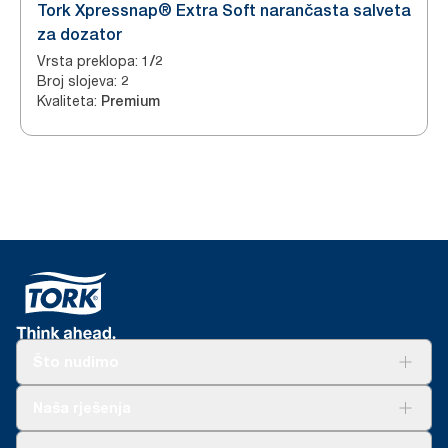
Tork Xpressnap® Extra Soft narančasta salveta
za dozator
Vrsta preklopa
:
1/2
Broj slojeva
:
2
Kvaliteta
:
Premium
Što nudimo
Rješenja
Naša rješenja
Održivost
Tork Clean Care
AD-a-Glance