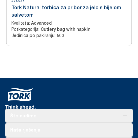
474637
Tork Natural torbica za pribor za jelo s bijelom
salvetom
Kvaliteta
:
Advanced
Potkategorija
:
Cutlery bag with napkin
Jedinica po pakiranju
:
500
Što nudimo
Rješenja
Naša rješenja
Održivost