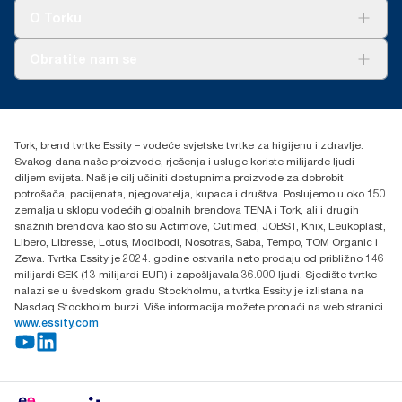
Tork Clean Care
AD-a-Glance
O Torku
O nama
Obratite nam se
Priče o uspjehu
torkcontact@essity.com
+385 913 900 004
Essity Hungary Kft. Professional Hygiene
Tork, brend tvrtke Essity – vodeće svjetske tvrtke za higijenu i zdravlje.
H-1021 Budapest
Svakog dana naše proizvode, rješenja i usluge koriste milijarde ljudi
Budakeszi út 51.
diljem svijeta. Naš je cilj učiniti dostupnima proizvode za dobrobit
potrošača, pacijenata, njegovatelja, kupaca i društva. Poslujemo u oko 150
zemalja u sklopu vodećih globalnih brendova TENA i Tork, ali i drugih
snažnih brendova kao što su Actimove, Cutimed, JOBST, Knix, Leukoplast,
Libero, Libresse, Lotus, Modibodi, Nosotras, Saba, Tempo, TOM Organic i
Zewa. Tvrtka Essity je 2024. godine ostvarila neto prodaju od približno 146
milijardi SEK (13 milijardi EUR) i zapošljavala 36.000 ljudi. Sjedište tvrtke
nalazi se u švedskom gradu Stockholmu, a tvrtka Essity je izlistana na
Nasdaq Stockholm burzi. Više informacija možete pronaći na web stranici
www.essity.com