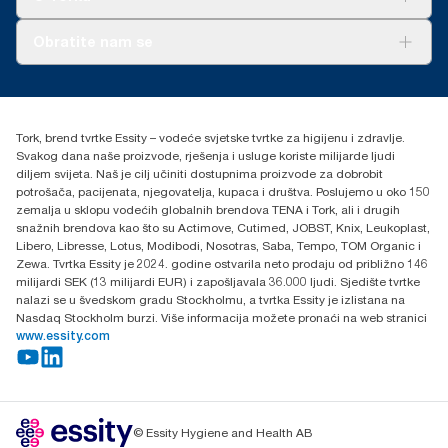
O nama
Obratite nam se
Priče o uspjehu
torkcontact@essity.com
+385 913 900 004
Essity Hungary Kft. Professional Hygiene
Tork, brend tvrtke Essity – vodeće svjetske tvrtke za higijenu i zdravlje.
H-1021 Budapest
Svakog dana naše proizvode, rješenja i usluge koriste milijarde ljudi
Budakeszi út 51.
diljem svijeta. Naš je cilj učiniti dostupnima proizvode za dobrobit
potrošača, pacijenata, njegovatelja, kupaca i društva. Poslujemo u oko 150
zemalja u sklopu vodećih globalnih brendova TENA i Tork, ali i drugih
snažnih brendova kao što su Actimove, Cutimed, JOBST, Knix, Leukoplast,
Libero, Libresse, Lotus, Modibodi, Nosotras, Saba, Tempo, TOM Organic i
Zewa. Tvrtka Essity je 2024. godine ostvarila neto prodaju od približno 146
milijardi SEK (13 milijardi EUR) i zapošljavala 36.000 ljudi. Sjedište tvrtke
nalazi se u švedskom gradu Stockholmu, a tvrtka Essity je izlistana na
Nasdaq Stockholm burzi. Više informacija možete pronaći na web stranici
www.essity.com
© Essity Hygiene and Health AB