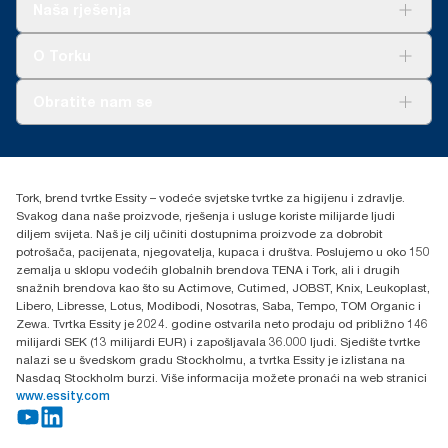
Rješenja
Naša rješenja
Održivost
Tork Clean Care
AD-a-Glance
O Torku
O nama
Obratite nam se
Priče o uspjehu
torkcontact@essity.com
+385 913 900 004
Essity Hungary Kft. Professional Hygiene
Tork, brend tvrtke Essity – vodeće svjetske tvrtke za higijenu i zdravlje.
H-1021 Budapest
Svakog dana naše proizvode, rješenja i usluge koriste milijarde ljudi
Budakeszi út 51.
diljem svijeta. Naš je cilj učiniti dostupnima proizvode za dobrobit
potrošača, pacijenata, njegovatelja, kupaca i društva. Poslujemo u oko 150
zemalja u sklopu vodećih globalnih brendova TENA i Tork, ali i drugih
snažnih brendova kao što su Actimove, Cutimed, JOBST, Knix, Leukoplast,
Libero, Libresse, Lotus, Modibodi, Nosotras, Saba, Tempo, TOM Organic i
Zewa. Tvrtka Essity je 2024. godine ostvarila neto prodaju od približno 146
milijardi SEK (13 milijardi EUR) i zapošljavala 36.000 ljudi. Sjedište tvrtke
nalazi se u švedskom gradu Stockholmu, a tvrtka Essity je izlistana na
Nasdaq Stockholm burzi. Više informacija možete pronaći na web stranici
www.essity.com