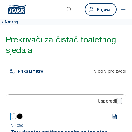
Prijava
Natrag
Prekrivači za čistač toaletnog
sjedala
Prikaži filtre
3 od 3 proizvodi
Usporedi
344080