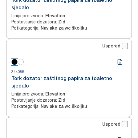
Tork dozator zaštitnog papira za toaletno
sjedalo
Linija proizvoda
:
Elevation
Postavljanje dozatora
:
Zid
Potkategorija
:
Navlake za wc školjku
Usporedi
344088
Tork dozator zaštitnog papira za toaletno
sjedalo
Linija proizvoda
:
Elevation
Postavljanje dozatora
:
Zid
Potkategorija
:
Navlake za wc školjku
Usporedi