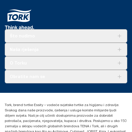
Što nudimo
Rješenja
Naša rješenja
Održivost
Tork Clean Care
AD-a-Glance
O Torku
O nama
Obratite nam se
Priče o uspjehu
torkcontact@essity.com
+385 913 900 004
Essity Hungary Kft. Professional Hygiene
Tork, brend tvrtke Essity – vodeće svjetske tvrtke za higijenu i zdravlje.
H-1021 Budapest
Svakog dana naše proizvode, rješenja i usluge koriste milijarde ljudi
Budakeszi út 51.
diljem svijeta. Naš je cilj učiniti dostupnima proizvode za dobrobit
potrošača, pacijenata, njegovatelja, kupaca i društva. Poslujemo u oko 150
zemalja u sklopu vodećih globalnih brendova TENA i Tork, ali i drugih
snažnih brendova kao što su Actimove, Cutimed, JOBST, Knix, Leukoplast,