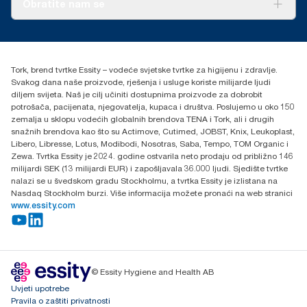
Obratite nam se
Priče o uspjehu
torkcontact@essity.com
+385 913 900 004
Essity Hungary Kft. Professional Hygiene
Tork, brend tvrtke Essity – vodeće svjetske tvrtke za higijenu i zdravlje.
H-1021 Budapest
Svakog dana naše proizvode, rješenja i usluge koriste milijarde ljudi
Budakeszi út 51.
diljem svijeta. Naš je cilj učiniti dostupnima proizvode za dobrobit
potrošača, pacijenata, njegovatelja, kupaca i društva. Poslujemo u oko 150
zemalja u sklopu vodećih globalnih brendova TENA i Tork, ali i drugih
snažnih brendova kao što su Actimove, Cutimed, JOBST, Knix, Leukoplast,
Libero, Libresse, Lotus, Modibodi, Nosotras, Saba, Tempo, TOM Organic i
Zewa. Tvrtka Essity je 2024. godine ostvarila neto prodaju od približno 146
milijardi SEK (13 milijardi EUR) i zapošljavala 36.000 ljudi. Sjedište tvrtke
nalazi se u švedskom gradu Stockholmu, a tvrtka Essity je izlistana na
Nasdaq Stockholm burzi. Više informacija možete pronaći na web stranici
www.essity.com
© Essity Hygiene and Health AB
Uvjeti upotrebe
Pravila o zaštiti privatnosti