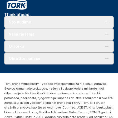
Što nudimo
Rješenja
Naša rješenja
Održivost
Tork Clean Care
AD-a-Glance
O Torku
O nama
Obratite nam se
Priče o uspjehu
torkcontact@essity.com
+385 913 900 004
Essity Hungary Kft. Professional Hygiene
Tork, brend tvrtke Essity – vodeće svjetske tvrtke za higijenu i zdravlje.
H-1021 Budapest
Svakog dana naše proizvode, rješenja i usluge koriste milijarde ljudi
Budakeszi út 51.
diljem svijeta. Naš je cilj učiniti dostupnima proizvode za dobrobit
potrošača, pacijenata, njegovatelja, kupaca i društva. Poslujemo u oko 150
zemalja u sklopu vodećih globalnih brendova TENA i Tork, ali i drugih
snažnih brendova kao što su Actimove, Cutimed, JOBST, Knix, Leukoplast,
Libero, Libresse, Lotus, Modibodi, Nosotras, Saba, Tempo, TOM Organic i
Zewa. Tvrtka Essity je 2024. godine ostvarila neto prodaju od približno 146