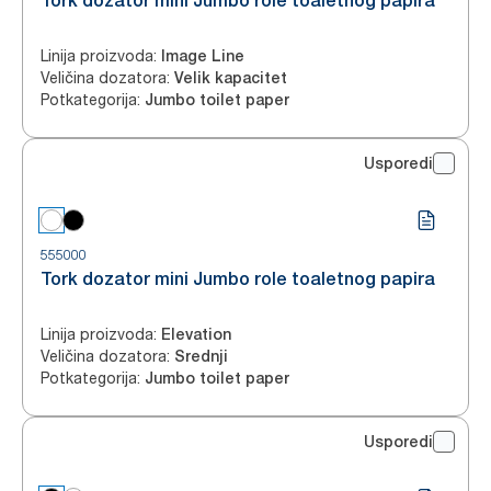
Tork dozator mini Jumbo role toaletnog papira
Linija proizvoda
:
Image Line
Veličina dozatora
:
Velik kapacitet
Potkategorija
:
Jumbo toilet paper
Usporedi
555000
Tork dozator mini Jumbo role toaletnog papira
Linija proizvoda
:
Elevation
Veličina dozatora
:
Srednji
Potkategorija
:
Jumbo toilet paper
Usporedi