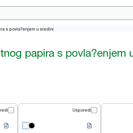
ra s povla?enjem u sredini
etnog papira s povla?enjem u
redi
Usporedi