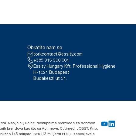
Obratite nam se
torkcontact@essity.com
+385 913 900 004
Essity Hungary Kft. Professional Hygiene
H-1021 Budapest
Budakeszi út 51.
ijeta. Naš je cilj učiniti dostupnima proizvode za dobrobit
nažnih brendova kao što su Actimove, Cutimed, JOBST, Knix,
ližno 146 milijardi SEK (13 milijardi EUR) i zapošljavala