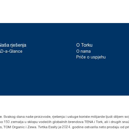
Naša rješenja
O Torku
AD-a-Glance
O nama
Priče o uspjehu
lje. Svakog dana naše proizvode, rješenja i usluge koriste milijarde ljudi diljem sv
oko 150 zemalja u sklopu vodećih globalnih brendova TENA i Tork, ali i drugih s
 TOM Organic i Zewa. Tvrtka Essity je 2024. godine ostvarila neto prodaju od prib