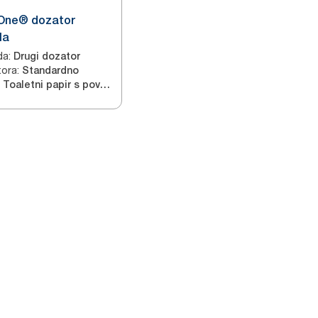
One® dozator
la
da
:
Drugi dozator
tora
:
Standardno
Toaletni papir s povlačenjem u sredini