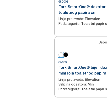
680008
Tork SmartOne® dozator 
toaletnog papira crni
Linija proizvoda
:
Elevation
Potkategorija
:
Uspo
681000
Tork SmartOne® bijeli do
mini rola toaletnog papira
Linija proizvoda
:
Elevation
Veličina dozatora
:
Mini
Potkategorija
: