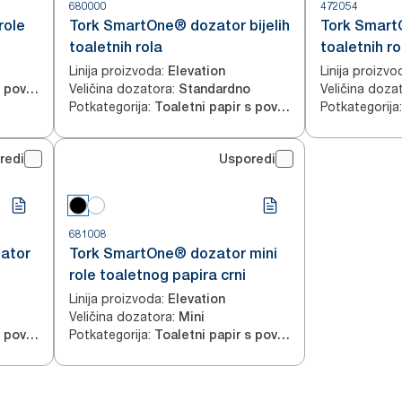
680000
472054
role
Tork SmartOne® dozator bijelih
Tork Smart
toaletnih rola
toaletnih ro
Linija proizvoda
:
Linija proizvo
Elevation
Veličina dozatora
:
Veličina doza
Toaletni papir s povlačenjem u sredini
Standardno
Potkategorija
:
Potkategorija
:
Toaletni papir s povlačenjem u sredini
redi
Usporedi
681008
zator
Tork SmartOne® dozator mini
role toaletnog papira crni
Linija proizvoda
:
Elevation
Veličina dozatora
:
Mini
Potkategorija
:
Toaletni papir s povlačenjem u sredini
Toaletni papir s povlačenjem u sredini