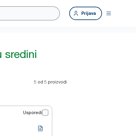
Prijava
 sredini
5 od 5 proizvodi
Usporedi