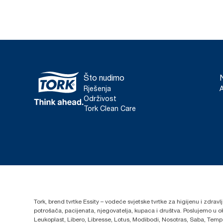
Što nudimo
Rješenja
Održivost
Tork Clean Care
Tork, brend tvrtke Essity – vodeće svjetske tvrtke za higijenu i zdrav
potrošača, pacijenata, njegovatelja, kupaca i društva. Poslujemo u 
Leukoplast, Libero, Libresse, Lotus, Modibodi, Nosotras, Saba, Tempo,