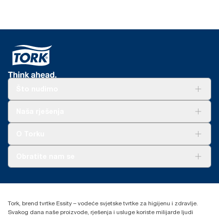
Što nudimo
Rješenja
Naša rješenja
Održivost
Tork Clean Care
AD-a-Glance
O Torku
O nama
Obratite nam se
Priče o uspjehu
torkcontact@essity.com
+385 913 900 004
Essity Hungary Kft. Professional Hygiene
Tork, brend tvrtke Essity – vodeće svjetske tvrtke za higijenu i zdravlje.
H-1021 Budapest
Svakog dana naše proizvode, rješenja i usluge koriste milijarde ljudi
Budakeszi út 51.