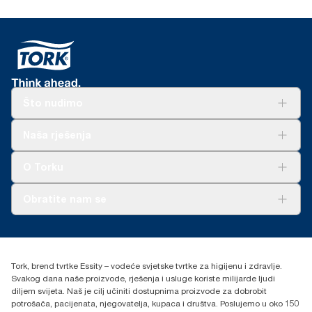
Što nudimo
Rješenja
Naša rješenja
Održivost
Tork Clean Care
AD-a-Glance
O Torku
O nama
Obratite nam se
Priče o uspjehu
torkcontact@essity.com
+385 913 900 004
Essity Hungary Kft. Professional Hygiene
Tork, brend tvrtke Essity – vodeće svjetske tvrtke za higijenu i zdravlje.
H-1021 Budapest
Svakog dana naše proizvode, rješenja i usluge koriste milijarde ljudi
Budakeszi út 51.
diljem svijeta. Naš je cilj učiniti dostupnima proizvode za dobrobit
potrošača, pacijenata, njegovatelja, kupaca i društva. Poslujemo u oko 150