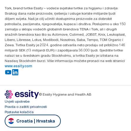
Essity Hungary Kft. Professional Hygiene
Tork, brend tvrtke Essity – vodeće svjetske tvrtke za higijenu i zdravlje.
H-1021 Budapest
Svakog dana naše proizvode, rješenja i usluge koriste milijarde ljudi
Budakeszi út 51.
diljem svijeta. Naš je cilj učiniti dostupnima proizvode za dobrobit
potrošača, pacijenata, njegovatelja, kupaca i društva. Poslujemo u oko 150
zemalja u sklopu vodećih globalnih brendova TENA i Tork, ali i drugih
snažnih brendova kao što su Actimove, Cutimed, JOBST, Knix, Leukoplast,
Libero, Libresse, Lotus, Modibodi, Nosotras, Saba, Tempo, TOM Organic i
Zewa. Tvrtka Essity je 2024. godine ostvarila neto prodaju od približno 146
milijardi SEK (13 milijardi EUR) i zapošljavala 36.000 ljudi. Sjedište tvrtke
nalazi se u švedskom gradu Stockholmu, a tvrtka Essity je izlistana na
Nasdaq Stockholm burzi. Više informacija možete pronaći na web stranici
www.essity.com
© Essity Hygiene and Health AB
Uvjeti upotrebe
Pravila o zaštiti privatnosti
Postavke kolačića
Croatia | Hrvatska