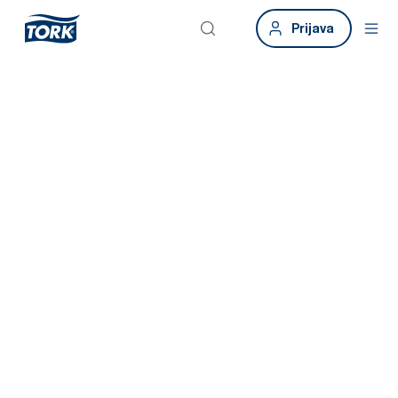
Prijava
Neprekidna
svježina za
odlično iskustvo