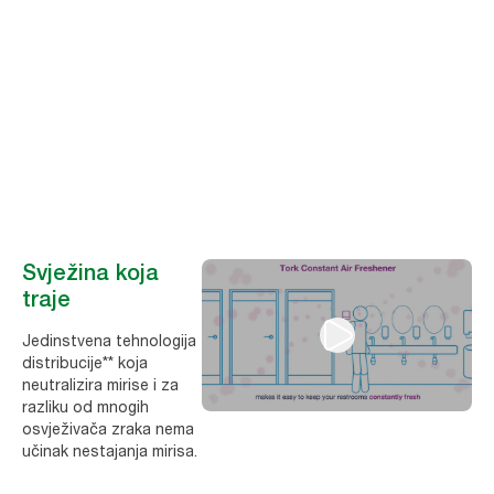
toaleta
70 % kupaca kaže da je dugotrajna izvedba najvažniji čimbenik
kod odabira osvježivača zraka.* Tork sistem neprekidnog
osvježivača zraka isporučuje neprekidno svježe iskustvo toaleta.
Svježina koja
traje
Jedinstvena tehnologija
distribucije** koja
neutralizira mirise i za
razliku od mnogih
osvježivača zraka nema
učinak nestajanja mirisa.