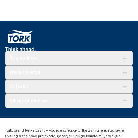
Što nudimo
Rješenja
Naša rješenja
Održivost
Tork Clean Care
AD-a-Glance
O Torku
O nama
Obratite nam se
Priče o uspjehu
torkcontact@essity.com
+385 913 900 004
Essity Hungary Kft. Professional Hygiene
Tork, brend tvrtke Essity – vodeće svjetske tvrtke za higijenu i zdravlje.
H-1021 Budapest
Svakog dana naše proizvode, rješenja i usluge koriste milijarde ljudi
Budakeszi út 51.