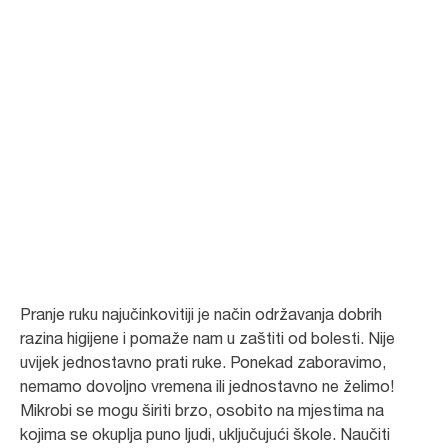
Pranje ruku kao
iskustvo koje se
ne zaboravlja
Higijena nam je svima važna. Dobra higijena znači da smo čisti, zdravi i
bez bolesti.
Pranje ruku najučinkovitiji je način održavanja dobrih
razina higijene i pomaže nam u zaštiti od bolesti. Nije
uvijek jednostavno prati ruke. Ponekad zaboravimo,
nemamo dovoljno vremena ili jednostavno ne želimo!
Mikrobi se mogu širiti brzo, osobito na mjestima na
kojima se okuplja puno ljudi, uključujući škole. Naučiti