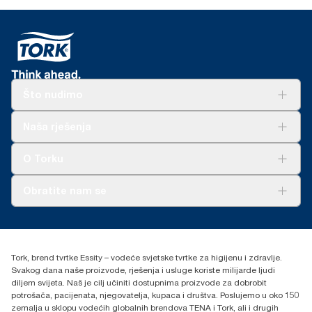
Što nudimo
Rješenja
Naša rješenja
Održivost
Tork Clean Care
AD-a-Glance
O Torku
O nama
Obratite nam se
Priče o uspjehu
torkcontact@essity.com
+385 913 900 004
Essity Hungary Kft. Professional Hygiene
Tork, brend tvrtke Essity – vodeće svjetske tvrtke za higijenu i zdravlje.
H-1021 Budapest
Svakog dana naše proizvode, rješenja i usluge koriste milijarde ljudi
Budakeszi út 51.
diljem svijeta. Naš je cilj učiniti dostupnima proizvode za dobrobit
potrošača, pacijenata, njegovatelja, kupaca i društva. Poslujemo u oko 150
zemalja u sklopu vodećih globalnih brendova TENA i Tork, ali i drugih