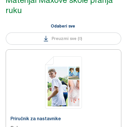
Materijal Maxove škole pranja
ruku
Odaberi sve
Preuzmi sve
(
0
)
Priručnik za nastavnike