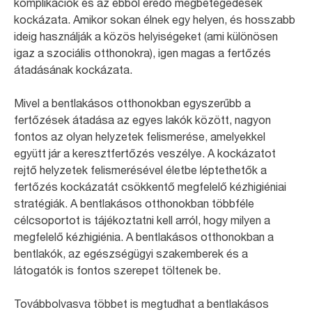
komplikációk és az ebből eredő megbetegedések
kockázata. Amikor sokan élnek egy helyen, és hosszabb
ideig használják a közös helyiségeket (ami különösen
igaz a szociális otthonokra), igen magas a fertőzés
átadásának kockázata.
Mivel a bentlakásos otthonokban egyszerűbb a
fertőzések átadása az egyes lakók között, nagyon
fontos az olyan helyzetek felismerése, amelyekkel
együtt jár a keresztfertőzés veszélye. A kockázatot
rejtő helyzetek felismerésével életbe léptethetők a
fertőzés kockázatát csökkentő megfelelő kézhigiéniai
stratégiák. A bentlakásos otthonokban többféle
célcsoportot is tájékoztatni kell arról, hogy milyen a
megfelelő kézhigiénia. A bentlakásos otthonokban a
bentlakók, az egészségügyi szakemberek és a
látogatók is fontos szerepet töltenek be.
Továbbolvasva többet is megtudhat a bentlakásos