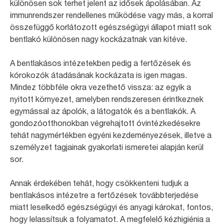
különösen sok terhet jelent az idősek ápolásában. Az
immunrendszer rendellenes működése vagy más, a korral
összefüggő korlátozott egészségügyi állapot miatt sok
bentlakó különösen nagy kockázatnak van kitéve.
A bentlakásos intézetekben pedig a fertőzések és
kórokozók átadásának kockázata is igen magas.
Mindez többféle okra vezethető vissza: az egyik a
nyitott környezet, amelyben rendszeresen érintkeznek
egymással az ápolók, a látogatók és a bentlakók. A
gondozóotthonokban végrehajtott óvintézkedésekre
tehát nagymértékben egyéni kezdeményezések, illetve a
személyzet tagjainak gyakorlati ismeretei alapján kerül
sor.
Annak érdekében tehát, hogy csökkenteni tudjuk a
bentlakásos intézetre a fertőzések továbbterjedése
miatt leselkedő egészségügyi és anyagi károkat, fontos,
hogy lelassítsuk a folyamatot. A megfelelő kézhigiénia a