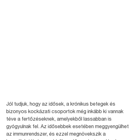
Infekciókontroll a
bentlakásos
ápolóintézetekben
A bentlakásos ápolóintézetekben igen fontos a fertőzések
továbbadásának korlátozása. Az alábbi cikkekben Ön még többet
olvashat a kockázatos helyzetek felismeréséről és megelőzéséről.
Jól tudjuk, hogy az idősek, a krónikus betegek és
bizonyos kockázati csoportok még inkább ki vannak
téve a fertőzéseknek, amelyekből lassabban is
gyógyulnak fel. Az idősebbek esetében meggyengülhet
az immunrendszer, és ezzel megnövekszik a