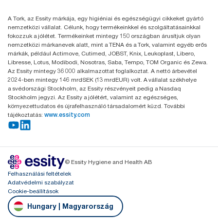
+36 1 392 2176
Essity Hungary Kft. Professional Hygiene
A Tork, az Essity márkája, egy higiéniai és egészségügyi cikkeket gyártó
H-1021 Budapest
nemzetközi vállalat. Célunk, hogy termékeinkkel és szolgáltatásainkkal
Budakeszi út 51.
fokozzuk a jólétet. Termékeinket mintegy 150 országban árusítjuk olyan
nemzetközi márkanevek alatt, mint a TENA és a Tork, valamint egyéb erős
márkák, például Actimove, Cutimed, JOBST, Knix, Leukoplast, Libero,
Libresse, Lotus, Modibodi, Nosotras, Saba, Tempo, TOM Organic és Zewa.
Az Essity mintegy 36 000 alkalmazottat foglalkoztat. A nettó árbevétel
2024-ben mintegy 146 mrdSEK (13 mrdEUR) volt. A vállalat székhelye
a svédországi Stockholm, az Essity részvényeit pedig a Nasdaq
Stockholm jegyzi. Az Essity a jólétért, valamint az egészséges,
környezettudatos és újrafelhasználó társadalomért küzd. További
tájékoztatás:
www.essity.com
© Essity Hygiene and Health AB
Felhasználási feltételek
Adatvédelmi szabályzat
Cookie-beállítások
Hungary | Magyarország