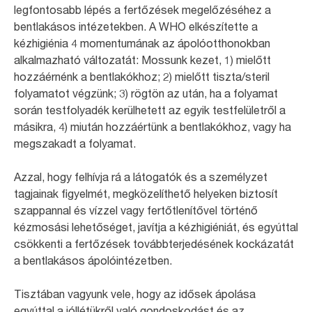
legfontosabb lépés a fertőzések megelőzéséhez a
bentlakásos intézetekben. A WHO elkészítette a
kézhigiénia 4 momentumának az ápolóotthonokban
alkalmazható változatát: Mossunk kezet, 1) mielőtt
hozzáérnénk a bentlakókhoz; 2) mielőtt tiszta/steril
folyamatot végzünk; 3) rögtön az után, ha a folyamat
során testfolyadék kerülhetett az egyik testfelületről a
másikra, 4) miután hozzáértünk a bentlakókhoz, vagy ha
megszakadt a folyamat.
Azzal, hogy felhívja rá a látogatók és a személyzet
tagjainak figyelmét, megközelíthető helyeken biztosít
szappannal és vízzel vagy fertőtlenítővel történő
kézmosási lehetőséget, javítja a kézhigiéniát, és egyúttal
csökkenti a fertőzések továbbterjedésének kockázatát
a bentlakásos ápolóintézetben.
Tisztában vagyunk vele, hogy az idősek ápolása
egyúttal a jóllétükről való gondoskodást és az