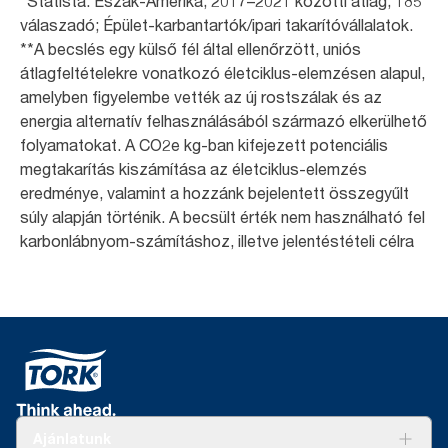
*Statista: Észak-Amerika; 2017–2021 közötti átlag; 185
válaszadó; Épület-karbantartók/ipari takarítóvállalatok.
**A becslés egy külső fél által ellenőrzött, uniós
átlagfeltételekre vonatkozó életciklus-elemzésen alapul,
amelyben figyelembe vették az új rostszálak és az
energia alternatív felhasználásából származó elkerülhető
folyamatokat. A CO2e kg-ban kifejezett potenciális
megtakarítás kiszámítása az életciklus-elemzés
eredménye, valamint a hozzánk bejelentett összegyűlt
súly alapján történik. A becsült érték nem használható fel
karbonlábnyom-számításhoz, illetve jelentéstételi célra
Ajánlatunk