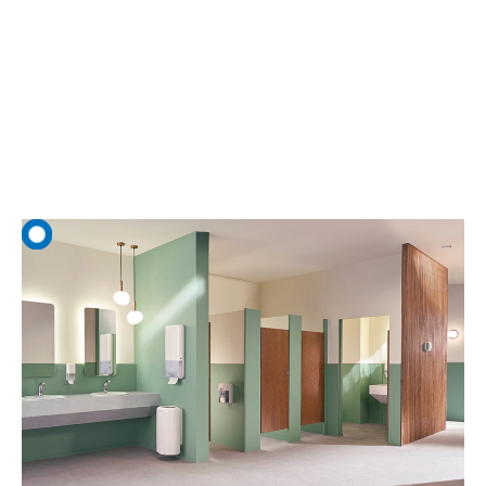
legnagyobb hatást érheti el: az irodai mosdókban, hiszen ezzel
kapcsolatban érkezik be a panaszok több mint 45%-a*. A Tork
olyan fenntartható higiéniai megoldásokat kínál, amelyek
elősegítik a mosdók jó és hatékony üzemeltetését.