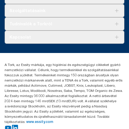
Megoldások
Szolgáltatásaink
Fenntarthatóság
Tork Clean Care
AD-a-Glance
Tudnivalók a Torkról
Tork PaperCircle
Tiszta kéz
Bemutatkozás
Kapcsolat
Sikertörténetek
Karrier
torkcontact@essity.com
+36 1 392 2176
Essity Hungary Kft. Professional Hygiene
A Tork, az Essity márkája, egy higiéniai és egészségügyi cikkeket gyártó
H-1021 Budapest
nemzetközi vállalat. Célunk, hogy termékeinkkel és szolgáltatásainkkal
Budakeszi út 51.
fokozzuk a jólétet. Termékeinket mintegy 150 országban árusítjuk olyan
nemzetközi márkanevek alatt, mint a TENA és a Tork, valamint egyéb erős
márkák, például Actimove, Cutimed, JOBST, Knix, Leukoplast, Libero,
Libresse, Lotus, Modibodi, Nosotras, Saba, Tempo, TOM Organic és Zewa.
Az Essity mintegy 36 000 alkalmazottat foglalkoztat. A nettó árbevétel
2024-ben mintegy 146 mrdSEK (13 mrdEUR) volt. A vállalat székhelye
a svédországi Stockholm, az Essity részvényeit pedig a Nasdaq
Stockholm jegyzi. Az Essity a jólétért, valamint az egészséges,
környezettudatos és újrafelhasználó társadalomért küzd. További
tájékoztatás:
www.essity.com