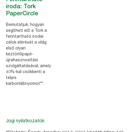
iroda: Tork
PaperCircle
Bemutatjuk, hogyan
segítheti elő a Tork a
fenntartható irodai
célok elérését a világ
első olyan
kéztörlőpapír-
újrahasznosítási
szolgáltatásával, amely
40%-kal csökkenti a
teljes
karbonlábnyomot**.
Jogi nyilatkozatok