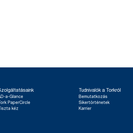
Szolgáltatásaink
Tudnivalók a Torkról
AD-a-Glance
Bemutatkozás
ork PaperCircle
Sikertörténetek
iszta kéz
Karrier