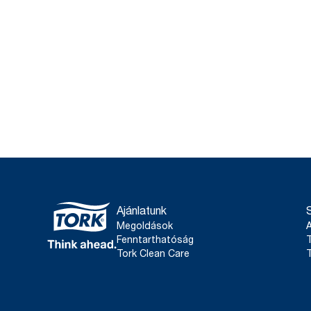
Ajánlatunk
Megoldások
Fenntarthatóság
T
Tork Clean Care
T