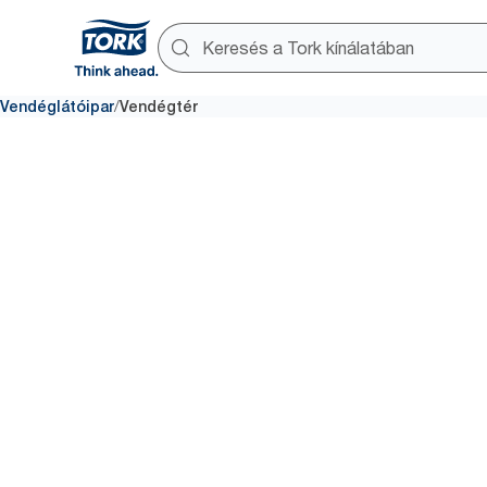
/
Vendéglátóipar
Vendégtér
Vendégtér
A vendégek benyomása az étkez
kerthelyiségről döntheti el, h
törzsvendéggé válnak-e.