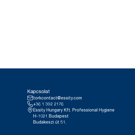
Kapcsolat
torkcontact@essity.com
+36 1 392 2176
Essity Hungary Kft. Professional Hygiene
H-1021 Budapest
Budakeszi út 51.