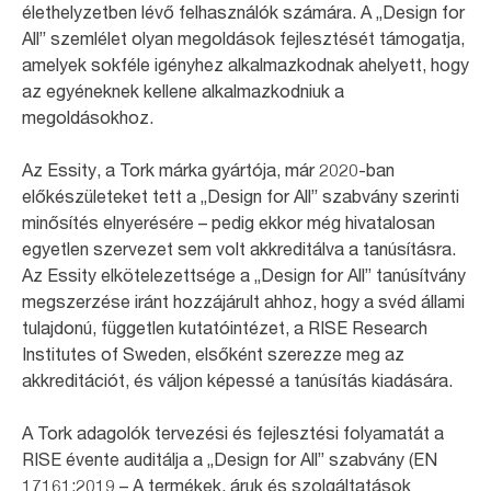
élethelyzetben lévő felhasználók számára. A „Design for
All” szemlélet olyan megoldások fejlesztését támogatja,
amelyek sokféle igényhez alkalmazkodnak ahelyett, hogy
az egyéneknek kellene alkalmazkodniuk a
megoldásokhoz.
Az Essity, a Tork márka gyártója, már 2020-ban
előkészületeket tett a „Design for All” szabvány szerinti
minősítés elnyerésére – pedig ekkor még hivatalosan
egyetlen szervezet sem volt akkreditálva a tanúsításra.
Az Essity elkötelezettsége a „Design for All” tanúsítvány
megszerzése iránt hozzájárult ahhoz, hogy a svéd állami
tulajdonú, független kutatóintézet, a RISE Research
Institutes of Sweden, elsőként szerezze meg az
akkreditációt, és váljon képessé a tanúsítás kiadására.
A Tork adagolók tervezési és fejlesztési folyamatát a
RISE évente auditálja a „Design for All” szabvány (EN
17161:2019 – A termékek, áruk és szolgáltatások