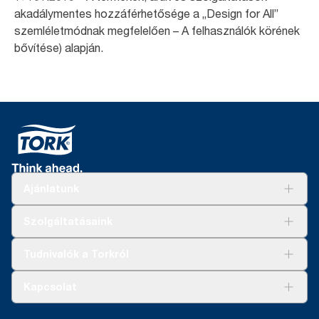
akadálymentes hozzáférhetősége a „Design for All”
szemléletmódnak megfelelően – A felhasználók körének
bővítése) alapján.
Ajánlatunk
Megoldások
Szolgáltatásaink
Fenntarthatóság
Tork Clean Care
AD-a-Glance
Tudnivalók a Torkról
Tork PaperCircle
Tiszta kéz
Bemutatkozás
Kapcsolat
Sikertörténetek
Karrier
torkcontact@essity.com