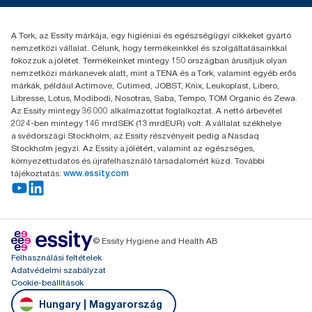
+36 1 392 2176
Essity Hungary Kft. Professional Hygiene
A Tork, az Essity márkája, egy higiéniai és egészségügyi cikkeket gyártó
H-1021 Budapest
nemzetközi vállalat. Célunk, hogy termékeinkkel és szolgáltatásainkkal
Budakeszi út 51.
fokozzuk a jólétet. Termékeinket mintegy 150 országban árusítjuk olyan
nemzetközi márkanevek alatt, mint a TENA és a Tork, valamint egyéb erős
márkák, például Actimove, Cutimed, JOBST, Knix, Leukoplast, Libero,
Libresse, Lotus, Modibodi, Nosotras, Saba, Tempo, TOM Organic és Zewa.
Az Essity mintegy 36 000 alkalmazottat foglalkoztat. A nettó árbevétel
2024-ben mintegy 146 mrdSEK (13 mrdEUR) volt. A vállalat székhelye
a svédországi Stockholm, az Essity részvényeit pedig a Nasdaq
Stockholm jegyzi. Az Essity a jólétért, valamint az egészséges,
környezettudatos és újrafelhasználó társadalomért küzd. További
tájékoztatás:
www.essity.com
© Essity Hygiene and Health AB
Felhasználási feltételek
Adatvédelmi szabályzat
Cookie-beállítások
Hungary | Magyarország