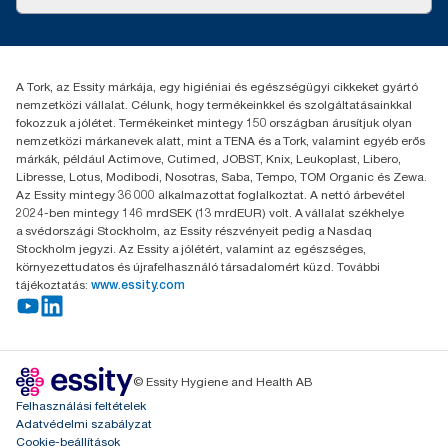
Sikertörténetek
Karrier
torkcontact@essity.com
+36 1 392 2176
Essity Hungary Kft. Professional Hygiene
A Tork, az Essity márkája, egy higiéniai és egészségügyi cikkeket gyártó
H-1021 Budapest
nemzetközi vállalat. Célunk, hogy termékeinkkel és szolgáltatásainkkal
Budakeszi út 51.
fokozzuk a jólétet. Termékeinket mintegy 150 országban árusítjuk olyan
nemzetközi márkanevek alatt, mint a TENA és a Tork, valamint egyéb erős
márkák, például Actimove, Cutimed, JOBST, Knix, Leukoplast, Libero,
Libresse, Lotus, Modibodi, Nosotras, Saba, Tempo, TOM Organic és Zewa.
Az Essity mintegy 36 000 alkalmazottat foglalkoztat. A nettó árbevétel
2024-ben mintegy 146 mrdSEK (13 mrdEUR) volt. A vállalat székhelye
a svédországi Stockholm, az Essity részvényeit pedig a Nasdaq
Stockholm jegyzi. Az Essity a jólétért, valamint az egészséges,
környezettudatos és újrafelhasználó társadalomért küzd. További
tájékoztatás:
www.essity.com
© Essity Hygiene and Health AB
Felhasználási feltételek
Adatvédelmi szabályzat
Cookie-beállítások