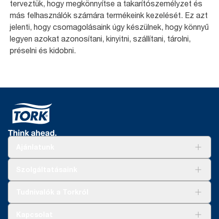
terveztük, hogy megkönnyítse a takarítószemélyzet és
más felhasználók számára termékeink kezelését. Ez azt
jelenti, hogy csomagolásaink úgy készülnek, hogy könnyű
legyen azokat azonosítani, kinyitni, szállítani, tárolni,
préselni és kidobni.
Ajánlatunk
Megoldások
Szolgáltatásaink
Fenntarthatóság
Tork Clean Care
AD-a-Glance
Tudnivalók a Torkról
Tork PaperCircle
Tiszta kéz
Bemutatkozás
Kapcsolat