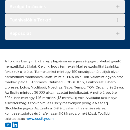
Megoldások
Szolgáltatásaink
Fenntarthatóság
Tork Clean Care
AD-a-Glance
Tudnivalók a Torkról
Tork PaperCircle
Tiszta kéz
Bemutatkozás
Kapcsolat
Sikertörténetek
Karrier
torkcontact@essity.com
+36 1 392 2176
Essity Hungary Kft. Professional Hygiene
A Tork, az Essity márkája, egy higiéniai és egészségügyi cikkeket gyártó
H-1021 Budapest
nemzetközi vállalat. Célunk, hogy termékeinkkel és szolgáltatásainkkal
Budakeszi út 51.
fokozzuk a jólétet. Termékeinket mintegy 150 országban árusítjuk olyan
nemzetközi márkanevek alatt, mint a TENA és a Tork, valamint egyéb erős
márkák, például Actimove, Cutimed, JOBST, Knix, Leukoplast, Libero,
Libresse, Lotus, Modibodi, Nosotras, Saba, Tempo, TOM Organic és Zewa.
Az Essity mintegy 36 000 alkalmazottat foglalkoztat. A nettó árbevétel
2024-ben mintegy 146 mrdSEK (13 mrdEUR) volt. A vállalat székhelye
a svédországi Stockholm, az Essity részvényeit pedig a Nasdaq
Stockholm jegyzi. Az Essity a jólétért, valamint az egészséges,
környezettudatos és újrafelhasználó társadalomért küzd. További
tájékoztatás:
www.essity.com