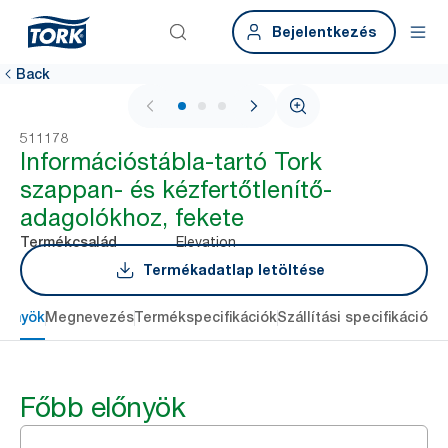
Bejelentkezés
Back
1 / 3
511178
Információstábla-tartó Tork
szappan- és kézfertőtlenítő-
adagolókhoz, fekete
Elevation
Termékcsalád
Termékadatlap letöltése
lőnyök
Megnevezés
Termékspecifikációk
Szállítási specifikációk
L
Főbb előnyök