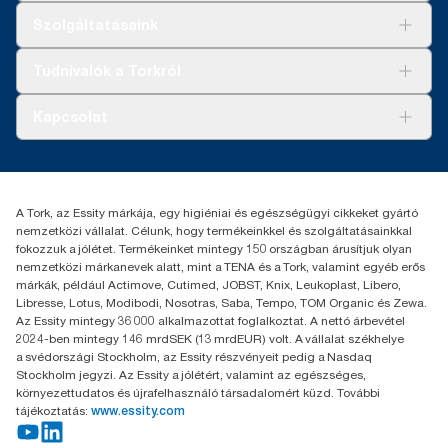
Megoldások
Szolgáltatásaink
Fenntarthatóság
Tork Clean Care
AD-a-Glance
Tudnivalók a Torkról
Tork PaperCircle
Tiszta kéz
Bemutatkozás
Kapcsolat
Sikertörténetek
Karrier
torkcontact@essity.com
+36 1 392 2176
Essity Hungary Kft. Professional Hygiene
A Tork, az Essity márkája, egy higiéniai és egészségügyi cikkeket gyártó
H-1021 Budapest
nemzetközi vállalat. Célunk, hogy termékeinkkel és szolgáltatásainkkal
Budakeszi út 51.
fokozzuk a jólétet. Termékeinket mintegy 150 országban árusítjuk olyan
nemzetközi márkanevek alatt, mint a TENA és a Tork, valamint egyéb erős
márkák, például Actimove, Cutimed, JOBST, Knix, Leukoplast, Libero,
Libresse, Lotus, Modibodi, Nosotras, Saba, Tempo, TOM Organic és Zewa.
Az Essity mintegy 36 000 alkalmazottat foglalkoztat. A nettó árbevétel
2024-ben mintegy 146 mrdSEK (13 mrdEUR) volt. A vállalat székhelye
a svédországi Stockholm, az Essity részvényeit pedig a Nasdaq
Stockholm jegyzi. Az Essity a jólétért, valamint az egészséges,
környezettudatos és újrafelhasználó társadalomért küzd. További
tájékoztatás:
www.essity.com